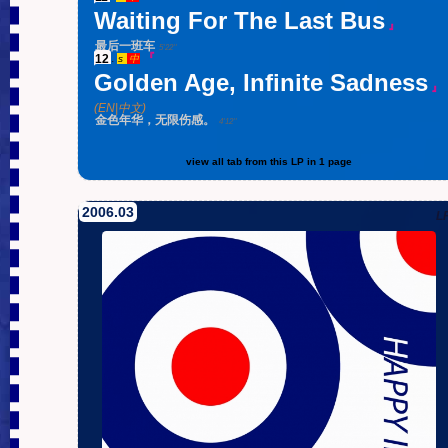
Waiting For The Last Bus
』
最后一班车
5'22''
12
.
『
s
中
Golden Age, Infinite Sadness
』
(EN|中文)
金色年华，无限伤感。
4'12''
view all tab from this LP in 1 page
2006.03
L