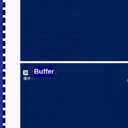
|  E                  G                      | E                       G                 |

G:                   2/4  7 4 4 44 24 0              0 2

D:  2 2   2 2 2                             2  2 | 22       2 0 0 0    0 1

A:                                                                             2

E:

|  E                         G                        | E             G                 |

Chorus

G:

D:  2 222                         |                                   |

A:              210 00 0012   |              210 00 0012   |

E:           0                       | 0 00 00                       |

|  E             B #A G          | E          B #A G            |

G:

D:  2 222                         |               5 55 5    0 1 |

A:              210 00 0012   |                          2       |

E:           0                       | 3 33 333                     |

|  E             B #A G          | G                                |
Buffer
35
.
『
』
缓冲
3'01''
BASS

Verse

G:

D:

A:        55 5      /77        |

E: 77 7         22      55 5 |

Chorus

G:

D:

A:              9              4     |

E: 7 /10 10      2 2/5 5    5  |

Solo

G:

D:
