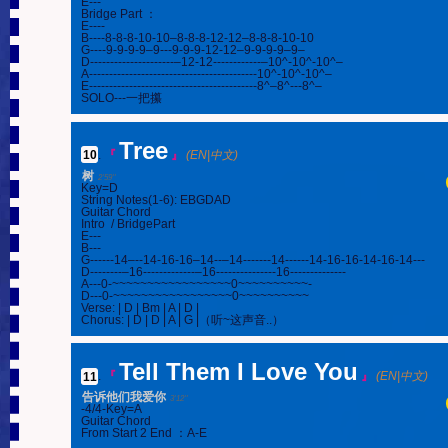
E---

Bridge Part ：

E----

B----8-8-8-10-10–8-8-8-12-12–8-8-8-10-10

G----9-9-9-9–9---9-9-9-12-12–9-9-9-9–9–

D---------------------–12-12------------–10^-10^-10^–

A------------------------------------------10^-10^-10^–

E------------------------------------------8^–8^---8^–

SOLO---一把攥
Tree
10
.
『
』
(EN|中文)
树
2'59''
Key=D

String Notes(1-6): EBGDAD

Guitar Chord

Intro  / BridgePart

E---

B---

G------14–--14-16-16–14--–14-------14------14-16-16-14-16-14---

D--------–16-------------–16---------------16--------------

A---0-~~~~~~~~~~~~~~~~~0~~~~~~~~~~-

D---0-~~~~~~~~~~~~~~~~~0~~~~~~~~~~

Verse: | D | Bm | A | D |

Chorus: | D | D | A | G |（听~这声音..）
Tell Them I Love You
11
.
『
』
(EN|中文)
告诉他们我爱你
3'12''
-4/4-Key=A

Guitar Chord

From Start 2 End ：A-E