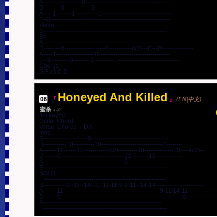
A--------------------0--------------------------------------------

D---------0--------------0-----------------------------------------

A-----1--------1------------1-------------------------------------

E--3--------------------------------------------------------------

Verse

E----------------------------------------------------------------

B----------------------------------------------------------------

A----------------------------------------------------------------

D---------0---------------------0------------(x3)---C---D----------------

A-----1--------------------0-------------------------------------

E--3----------3---------1----------1---------------------------------

Chorus

G F x3 C D
Honeyed And Killed
06
.
『
』
(EN|中文)
蜜杀
4'30''
4/4 key=D

Guitar Chord

Verse  Chorus ：D A

Intro

E-----------------------0----------------------------------------

B------------10-----------10--------------------------------0--------

A-------11-------11-------------(x2)----------10---------------10-----(x2)--

D-------0---------------------------------12---------12--------------

A------------------------------------------0-------------------

E----------------------------------------------------------------

SOLO

E---------------------------------------------------------------

B------------9--11--14--11-11-11-9-9-11--14-14-------------------------

A-------11--------------------------------------------------9-11/14-11----------------
D-------0---------------------------------------------------------------0-----------------
A-------------------------------------------------------------

E----------------------------------------------------------------