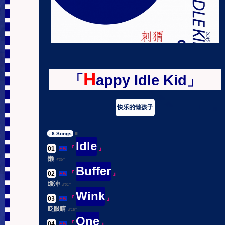
H
「
appy Idle Kid」
快乐的懒孩子
- 6 Songs
≡
Idle
01
.
『
』
EN
懒
4'26''
Buffer
02
.
『
』
EN
缓冲
3'01''
Wink
03
.
『
』
EN
眨眼睛
3'18''
One
04
.
『
』
EN