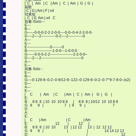
|  C  |   Am   | C   | Am  |   C  |  Am  |  G  |  G  |

副歌

| C | G | Am | F | x4

结束短

|  C  | G  Am | x4   C

前奏 /Solo---

E---

B---

G------0-0-0-2-2-2-0-0----0-0–0-4-2-2-0-0-

D----2----2------------0-2----2------------0

A---

E---

E-------------------0--------0

B---------------------1-0-0---1-0-0-0

G------0-0-0-2-2-------------------2-2-0-0–

D----2----2---------------------------------0

A---

E---

间奏 Solo：

E---

B---

G----0-129-9–0-2–0-9/12-9–122–0-129-9–0-2–0-7^9-7-9-0–(x2)

D---

A---

E---

|     C        |   Am     | C       | Am  |   C  |   Am  |    G  |   G    |

E:

B:     8 8  8  | 10  10  10 8 8      |     8 8  8 | 10/12  10  10 8 8

G:  9      9   |                       7   |  9      9   |                              7

D:

A:

E:

|     C       | Am                      | C              | Am

E:                              12         |           12      |

B:     8 8  8  | 10  10         13   | 12 12      13  |  12  12 12

G:  9      9   |                          |                     |                  14 14 12 12

D:                                                                |                                     12
