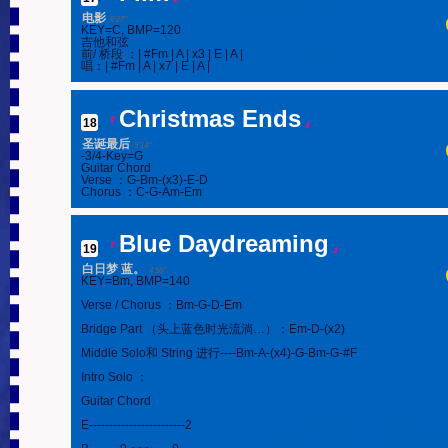
电影
6'27''
KEY=C, BMP=120

吉他和弦

前/ 桥段 ：| #Fm | A | x3 | E | A |

唱：| #Fm | A | x7 | E | A |
Christmas Ends
18
.
『
』
圣诞最后
5'14''
-3/4-Key=G

Guitar Chord

Verse ：G-Bm-(x3)-E-D

Chorus ：C-G-Am-Em
Blue Daydreaming
19
.
『
』
白日梦 蓝。
4'56''
KEY=Bm, BMP=140

Verse / Chorus ：Bm-G-D-Em

Bridge Part （头上蓝色时光流淌…）：Em-D-(x2)

Middle Solo和 String 进行----Bm-A-(x4)-G-Bm-G-#F

Intro Solo ：

Guitar Chord

E------------------------2
