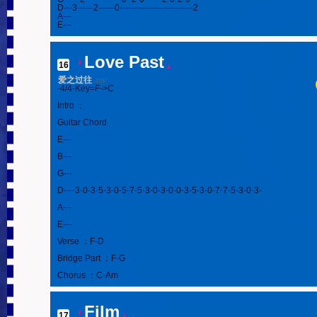
D---3----–2----–0--------------------------2

A---

E---
Love Past
16
.
『
』
爱之过往
3'05''
-4/4-Key=F->C

Intro ：

Guitar Chord

E---

B---

G---

D----3-0-3-5-3-0-5-7-5-3-0-3-0-0-3-5-3-0-7-7-5-3-0-3-

A---

E---

Verse ：F-D

Bridge Part ：F-G

Chorus ：C-Am
Film
17
.
『
』