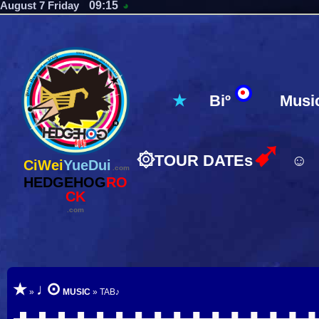
09:15
August 7 Friday
◕
★
Biº
Musi
➹
۞
TOUR DATEs
☺
CiWei
YueDui
.com
HEDGEHOG
RO
CK
.com
⊙
★
♩
»
MUSIC
» TAB♪