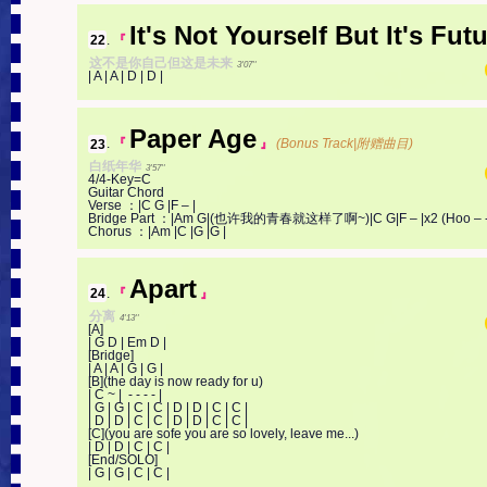
It's Not Yourself But It's Fut
22
.
『
这不是你自己但这是未来
3'07''
| A | A | D | D |
Paper Age
23
.
『
』
(Bonus Track|附赠曲目)
白纸年华
3'57''
4/4-Key=C

Guitar Chord

Verse ：|C G |F – |

Bridge Part ：|Am G|(也许我的青春就这样了啊~)|C G|F – |x2 (Hoo – -)
Chorus ：|Am |C |G |G |
Apart
24
.
『
』
分离
4'13''
[A]

| G D | Em D |

[Bridge]

| A | A | G | G |

[B](the day is now ready for u)

| C ~ |  - - - - |

| G | G | C | C | D | D | C | C |

| D | D | C | C | D | D | C | C |

[C](you are sofe you are so lovely, leave me...)

| D | D | C | C |

[End/SOLO]

| G | G | C | C |