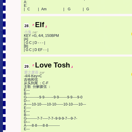
A:

E:

|   C         |   Am                   |    G              |   G
Elf
28
.
『
』
小鬼
1'41''
KEY =G, 4/4, 150BPM 

[A] 

| G C | D - - - | 

[B] 

| G C | D EF - - |
Love Tosh
29
.
『
』
爱之废语
3'19''
-4/4-Key=C

吉他和弦

从头到尾 ：C-F

主歌  分解拨弦 ：

E---

B---

G---------–9-9------–9-9-------9-9----9-0

D---

A---–10-10---–10-10------10-10---–10---

E----

E---

B---

G---------7-7---–7-7–9-9-9-7---9-7-

D---

A---–8-8---–8-8----------

E---