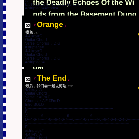
the Deadly Echoes Of the Wi
A:

』
Requiem For A Train Of Life
E: /15 15 15 15 15 15 15 15 15 x4

仙情爱问
』
3'39''
#/striptags##/code#
nds from the Basement Dung
火车驶向云外，梦安魂于九霄
-
C
5'26''
(3)
09
.
『
中
Orange
eon Of Crow Valley
My Contradictions, My Hatre
view all tab from this LP in 1 page
02
.
『
』
橙色
2'57''
』
4/4 key=G

d
来自乌鸦谷地牢的死亡风之回响
6'15''
Guitar Chord

Verse  Chorus ：D G

』
#striptags#

08
.
『
s
中
我的矛盾，我的恨
5'24''
4/4 key=G

Expectation · Quiet Dying Tin
10
.
『
中
Guitar Chord

Verse  Chorus ：D G

White whitE wHiTe WhItE
#/striptags#
』
(他杀
der
死了地球上最后一个医生|谁入地狱)
白白白白
5'17''
』
The End
11
.
『
s
中
期许 · 静灭之火
5'14''
03
.
『
』
A Newborn Baby Sleep Talkin
-
C
最后，我们会一起去海边
(4)
6'13''
4/4 key=A

Guitar Chord

g About The Dream Through
Verse ：#Fm E

09
.
『
s
中
Chorus ：A E #Fm D

Still Alive · Enjoy This Mome
Intro SOLO

Life
E---------------------------------------------------------------------

B--------------------------------------------------------------------------------------

nt
』
A-----------6-------------------6-----------------6-----------------------------------

赤子呓语一生梦
D--4-6-7-----4-6---6-4-6-7----6-----4-6-7-----4-6--6-4-6-4--2-4-6---------

4'35''
A----------------------------------------------------------------------------------

』
-
D
(1)
E----------------------------------------------------------------

尚活 · 尽享此刻
2'56''
#striptags#

10
.
『
中
Tomorrow Tomorrow
4/4 key=A

12
.
『
』
(The
Guitar Chord

中