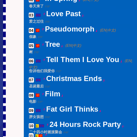
春天来了
5'30''
Love Past
03
.
『
』
EN
爱之过往
3'05''
Pseudomorph
04
.
『
』
(EN|中文)
中
假象
3'05''
Tree
05
.
『
』
(EN|中文)
中
树
2'59''
Tell Them I Love You
06
.
『
』
(EN|
EN
中文)
告诉他们我爱你
3'12''
Christmas Ends
07
.
『
』
EN
圣诞最后
5'14''
Film
08
.
『
』
中
电影
6'27''
Fat Girl Thinks
09
.
『
』
EN
胖女孩想
5'03''
24 Hours Rock Party
10
.
『
』
s
EN
二十四小时摇滚聚会
4'48''
11
.
『
s
中