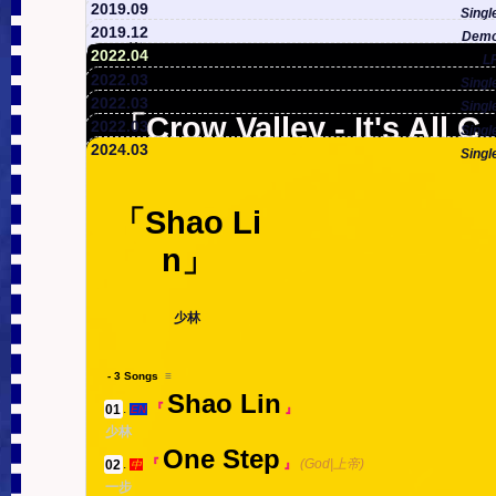
Surf With Shark
2019.09
03
.
『
』
s
EN
Singl
2019.12
和鲨鱼一起冲浪
2'50''
Dem
生之响往...
「A Newborn White Imm
You Are So Famous
2022.04
L
04
.
『
』
EN
「Nothing Means Anythi
2022.03
Singl
ortal」
你真有名
2'16''
「Cover
- 11 Songs
≡
2022.03
Singl
ng But Only Music」
「Crow Valley - It's All C
-
Side-A
(6)
2022.03
Singl
s」
view all tab from this LP in 1 page
01
.
『
「A Spray's Trip: Talking
中
2024.03
Singl
赤子白仙
onnected」
21st Century, When We Were
「Still Alive · Enjoy This
此生无可恋，唯曲悦丹田
To The Palm-Print Of Go
「Expectation · Quiet Dy
翻唱改编作品集
Moment」
Still Young
「Shao Li
- 12 Songs
≡
d」
乌鸦谷 - 晕晕众生，命命相连
ing Tinder」
- 1 Songs
≡
-
A
』
(4)
01
.
『
n」
s
中
二十一世纪，当我们还年轻时
4'08''
- 3 Songs
≡
Under The Sun
Nothing Means But Music
尚活 · 尽享此刻
01
.
『
』
(Intro|序)
Real Hero
中
』
- 11 Songs
≡
浪花游：对话上帝的掌纹
02
.
『
s
中
01
.
『
』
中
期许 · 静灭之火
太阳下
此生无可恋，唯曲悦丹田
3'13''
3'57''
Longing For The Coming Wa
-
A
(4)
「Requiem For A Train O
真心英雄
02
.
『
EN
5'10''
少林
- 1 Songs
≡
Like A Rolling Stone
Yesterday Was Shining On, T
Burst Into Chaos
「Longing For The Comi
01
.
『
- 1 Songs
≡
中
02
.
『
』
(Bob D
01
.
『
』
EN
rm Spring
EN
f Life」
view all tab from this LP in 1 page
- 1 Songs
≡
01
.
『
中
「We Are Animals」
Still Alive · Enjoy This Momen
01
.
『
中
ylan cover|原唱：鲍勃迪伦 改编：刺猬)
混沌开
ng Warm Spring」
3'37''
he Future Is Now
A Spray's Trip: Talking to the
- 3 Songs
≡
像一块滚动的石头
「Meng Ba La Na Xi」
02
.
『
』
Expectation · Quiet Dying Tin
4'25''
中
Shao Lin
盼暖春来
4'43''
Bao
t
the Dark Trail Of Crawling Int
01
.
『
』
EN
』
03
.
『
』
中
火车驶向云外，梦安魂于九霄。
Palm-Print of God
Meng Ba La Na Xi
往昔耀今朝，The Future Is Now
我们是动物
der
04'51''
少林
03
.
『
』
s
中
头上的包
03
.
『
』
s
中
7'05''
盼暖春来
o Atrocity
勐巴拉娜西
One Step
尚活 · 尽享此刻
』
2'55''
勐巴拉娜西
The Fleeting-Time And Sum
06'06''
』
02
.
『
』
(God|上帝)
中
浪花游：对话上帝的掌纹
7'24''
期许 · 静灭之火
- 1 Songs
≡
5'14''
We Are Animals
』
view all tab from this LP in 1 page
一步
- 1 Songs
≡
01
.
『
中
04
.
『
』
s
中