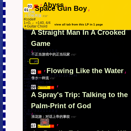
匐入残暴的黑暗轨迹
4'37''
mer Love
view all tab from this LP in 1 page
- 1 Songs
≡
Abyss
03
.
『
We Are Animals
Requiem For A Train Of Life
- 1 Songs
≡
中
view all tab from this LP in 1 page
我们是动物
03
.
『
』
3'07''
Space Gun Boy
中
01
.
『
』
』
s
中
view all tab from this LP in 1 page
It's Lucky We Still Got Music
01
.
『
』
Meng Ba La Na Xi
01
.
『
』
Opium
s
中
悲鸣
我们是动物
01
.
『
』
火车驶向云外，梦安魂于九霄
s
中
03'06''
05
.
『
』
05'29''
光阴·流年·夏恋
EN
06'19''
Longing For The Coming War
太空枪男孩
9'16''
04
.
『
』
s
中
勐巴拉娜西
#code#

罂粟
06'04''
4'58''
幸好我们还有音乐
5'00''
1=G, ♩=140, 4/4

Sky Roar, When We Light Up
view all tab from this LP in 1 page
04
.
『
Money Is Everything
view all tab from this LP in 1 page
view all tab from this LP in 1 page
EN
☀Guitar Chord

m Spring
06
.
『
』
(Not I
中
Verse：

A Straight Man In A Crooked
view all tab from this LP in 1 page
E:

The Stars
n Vinyl|黑胶版本未收录)
』
B:

钱是万能的
5'32''
盼暖春来
G:

04'40''
Game
』
D:

-
Side-B
(5)
星夜祈盼
A:

4'54''
』
E: ||:2^3 3 2 1 1 2 3 :||

view all tab from this LP in 1 page
Kill Rock Stars
-
B
(4)
不正当游戏中的正当玩家
Chorus：

4'42''
07
.
『
』
EN
E:

Bottom Of Heart
-
B
B:

杀死摇滚明星
(4)
3'08''
05
.
『
』
s
中
G:

D:

Flowing Like the Water
在心间
08
.
『
4'50''
s
中
05
.
『
』
A:

中
E: /15 15 15 15 15 15 15 15 15 x4

Bat
Sound Of Life Towards
像水一样流
4'56''
06
.
『
』
(Drama Career|戏路)
#striptags#

中
EN
』
1=G, ♩=140, 4/4

蝙蝠
生之响往
3'19''
☀Guitar Chord

5'58''
06
.
『
s
中
Verse：

Drift Away To The Moon
Sleepwalk Through Life
A Spray's Trip: Talking to the
E:

07
.
『
09
.
中
『
中
B:

』
G:

』
漂离去月球
D:

Palm-Print of God
梦游一生
4'02''
5'29''
08
.
『
A:

中
O Lord
E: ||:2^3 3 2 1 1 2 3 :||

Immortal Asks What Is Love I
10
.
『
』
EN
』
Chorus：

浪花游：对话上帝的掌纹
5'59''
E:

哦，上帝
3'39''
B:

s What Asks Immortal
G:

07
.
『
s
中
11
.
『
D:

s
中