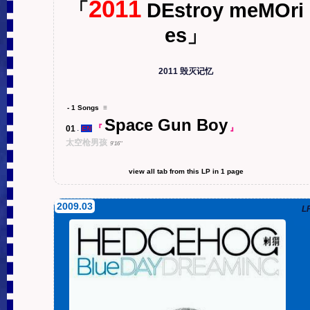
2011
「
DEstroy meMOri
es」
2011 毁灭记忆
- 1 Songs
≡
Space Gun Boy
01
.
『
』
EN
太空枪男孩
9'16''
view all tab from this LP in 1 page
2009.03
L