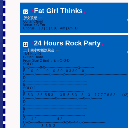
Fat Girl Thinks
12
.
『
』
胖女孩想
5'03''
Guitar Chord

Verse ：G Em

Chorus ：| D | C | C |C | Am | Am | D
24 Hours Rock Party
13
.
『
』
二十四小时摇滚聚会
4'48''
-4/4-Key=G

Guitar Chord

From Start 2 End ：Em-C-G-D

SOLO

E--0---------0-0-----------------------------2------------

B-----0---0-------0----0--3-0---0-3-3-0----0----------------------

G-------0------------0----------2-----------------2------------------------------------

D------------------------------------------------------

A------------------------------------------------------

E------------------------------------------------------

SOLO 2

E---------------------------------------------------

B--5-3----3-5--5-5-3------3-5--5--5-3----3----3----7-7-7-7-8-8-8------(x2)--
G-------0-----------------0-----------------0----0----0---------

D------------------------------------------------------

A------------------------------------------------------

E------------------------------------------------------

E---------------------------------------------------

B----------------------------------------------------

G-----4-2------------------4-2-----------------------------

D--2-------0--------------------0-2-0--4-4-5-5------------------

A--------------3--3-5--2----------------------------------
