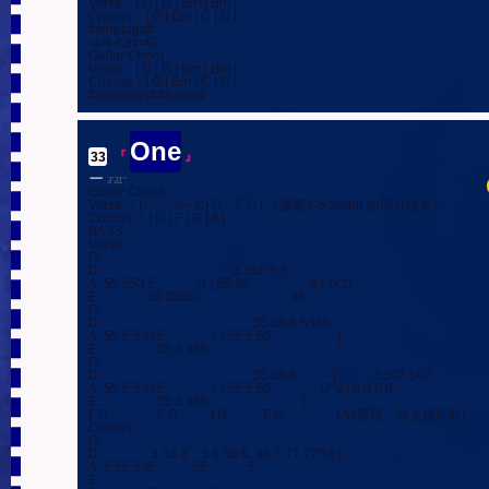
Verse：| G | G | Bm | Bm |

Chorus：| G | Em | C | D |

#striptags#

-4/4-Key=G

Guitar Chord

Verse：| G | G | Bm | Bm |

Chorus：| G | Em | C | D |

#/striptags##/code#
One
33
.
『
』
一
3'31''
Guitar Chord

Verse ：| – - – A – C| D – F G | （攥着3-5 String 的部分砍奏）

Chorus ：| D | F | G | A |

BASS

Verse

G:

D:                                        3 355 5 5

A: 55 553 5             3 | 55 55                  3 |  (x2)

E:              33 3335                             35

G:

D:                                              35 55 5 5335

A: 55 5 5335              3 | 55 5 55                    |

E:                 33 3 335

G:

D:                                              35 55 5           |            5307 567

A: 55 5 5335              3 | 55 5 55               0^3 | 0 0 0 0

E:                 33 3 335                            3

|  D               F G          | D           F G                | A (桥段，马上接副歌)

Chorus

G:

D:               3 33 3    3 5 55 5  35 7 77 7753 |

A: 5 55 535           55            5

E:
