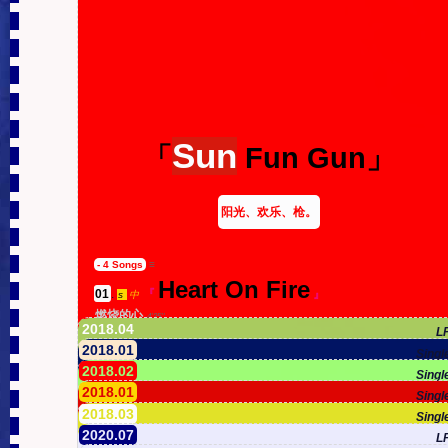
Sun
「
Fun Gun」
阳光、欢乐、枪。
- 4 Songs
≡
Heart On Fire
01
.
『
』
s
中
燃烧的心
4'25''
02
.
『
2018.04
s
EN
L
Dear Boy I Wanna Be Your Girl
2018.01
Singl
2018.02
Singl
Friend
「Sound Of Life Toward
2018.01
Singl
2018.03
』
Singl
s...」
亲爱的我想做你女朋友
2'30''
2020.07
L