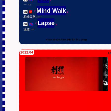
一
3'31''
Mind Walk
05
.
『
』
中
柏油公路
4'06''
Lapse
06
.
『
』
EN
流逝
3'46''
view all tab from this LP in 1 page
2012.04
L