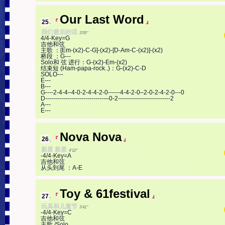
Our Last Word
25
.
『
』
我们最后的话
3'05''
4/4-Key=G

吉他和弦

主歌 ：[Em-(x2)-C-G]-(x2)-[D-Am-C-(x2)]-(x2)

桥段 ：G---

Solo和 弦 进行：G-(x2)-Em-(x2)

结束短 (Ham-papa-rock..)：G-(x2)-C-D

SOLO---

E---

B---

G----2-4-4–4-0-2-4-4-2-0------4-4-2-0–2-0-2-4-2-0---0

D------------------------------–0-2--------------------------2

A---

E---
Nova Nova
26
.
『
』
新星 新星
4'12''
-4/4-Key=A

吉他和弦

从头到尾 ：A-E
Toy & 61festival
27
.
『
』
玩具和儿童节
3'41''
-4/4-Key=C

吉他和弦

主歌 /Solo
