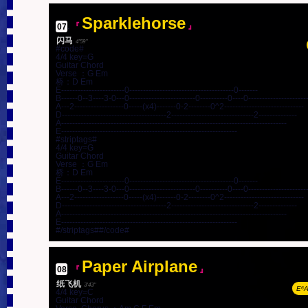
Sparklehorse
07
.
『
』
闪马
4'59''
#code#

4/4 key=G

Guitar Chord

Verse ：G Em

桥：D Em

E-----------------------0--------------------------------------0-------

B------0--3----3-0---0------------------------0----------0----0----------------------
A---2------------------0-----(x4)-------0-2--------0^2-----------------------------

D--------------------------------------2------------------------------2--------------

A----------------------------------------------------------------------------------

E----------------------------------------------------------------

#striptags#

4/4 key=G

Guitar Chord

Verse ：G Em

桥：D Em

E-----------------------0--------------------------------------0-------

B------0--3----3-0---0------------------------0----------0----0----------------------
A---2------------------0-----(x4)-------0-2--------0^2-----------------------------

D--------------------------------------2------------------------------2--------------

A----------------------------------------------------------------------------------

E----------------------------------------------------------------

#/striptags##/code#
Paper Airplane
08
.
『
』
纸飞机
3'43''
E⁶A
4/4 key=C

Guitar Chord
