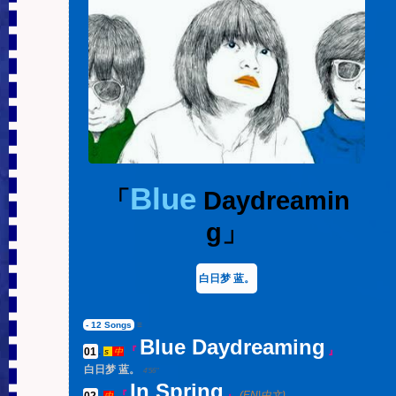
Blue
「
Daydreamin
g」
白日梦 蓝。
- 12 Songs
≡
Blue Daydreaming
01
.
『
』
s
中
白日梦 蓝。
4'56''
In Spring
02
.
『
』
(EN|中文)
中