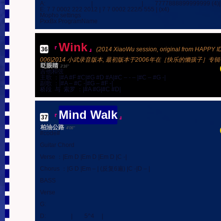
A:                               |                                 |        7777888899999999 (4)|

E: 7 7 0002 222 2012 | 7 7 0002 222/5 555 | (x4)

Mopho settings

PxxBx ProgramName
Wink
36
.
『
』
(2014 XiaoWu session, original from HAPPY I
006|2014 小武录音版本, 最初版本于2006年在［快乐的懒孩子］专辑
眨眼睛
3'16''
吉他和弦

主歌 ：|#A #F #C|#G #D #A|#C – - – |#C – #G -|

副歌 ：|#A – #C -|#G – #F -|

桥段  与  索罗 ：|#A #G|#C #D|
Mind Walk
37
.
『
』
柏油公路
4'06''
#code#

Guitar Chord

Verse ：|Em D |Em D |Em D |C -|

Chorus ：|G D |Em – | (反复6遍) |C -|D – |

BASS

Verse

G:

D:                 |        5^4     |
