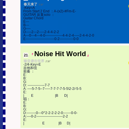
春天来了
5'30''
-Key=A

From Start 2 End ：A-(x2)-#Fm-E-

GUITAR 反复solo ：

Guitar Chord

E---

B---

G----

D---–2---2---–2-4-4-2-2

A---0---4---4-0---------------4-4-2-4---–2-4-4-2-0

E-------------------------0-2------------0-0
Noise Hit World
21
.
『
』
噪音袭击世界
2'38''
-2/4-Key=E

吉他和弦

前奏 ：

E:

B:

G:

D: -------------–7-7

A: ----5-7-5--7-----7-7-7-7-5-5\2-2/-5-5

E:

|        E                         |B       D|

唱：

E:

B:

G:

D:--------0---0^2-2-2-2-2-0-------0-0-

A:----0-2-----------------------2-2

E:

|                     E                |B      D|