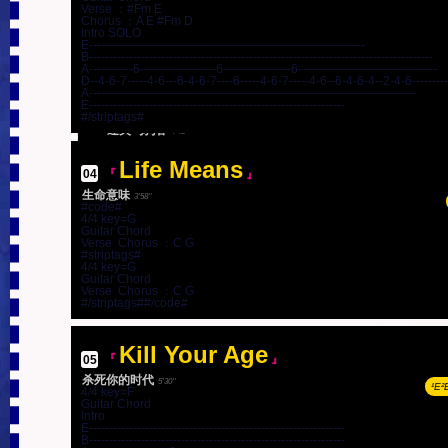
Halo Rings · Love Conquers
Verse ：#Fm E

Truth|事实的真相)
Chorus ：A E #Fm D

明天以后
4'39''
Intro SOLO

All
E---------------------------------------------------------------------

B--------------------------------------------------------------------------------------

』
(Dream Implies|梦的启示)
A-----------6-------------------6-----------------6-----------------------------------

view all tab from this LP in 1 page
光晕 · 爱能攻克一切
D--4-6-7-----4-6---6-4-6-7----6-----4-6-7-----4-6--6-4-6-4--2-4-6---------

4'46''
A----------------------------------------------------------------------------------

Lost In the Valley Crow
E----------------------------------------------------------------

11
.
『
』
EN
#/striptags#
迷失乌鸦谷
4'48''
Life Means
view all tab from this LP in 1 page
04
.
『
』
生命意味
3'58''
#code#

4/4 key=G

Guitar Chord

Verse  Chorus ：C G

#striptags#

4/4 key=G

Guitar Chord

Verse  Chorus ：C G

#/striptags##/code#
Kill Your Age
05
.
『
』
杀死你的时代
5'30''
¹E²
4/4 key=F

Guitar Chord

Intro

E----------------------------------------------------------------

B----------------------------------------------------------------
