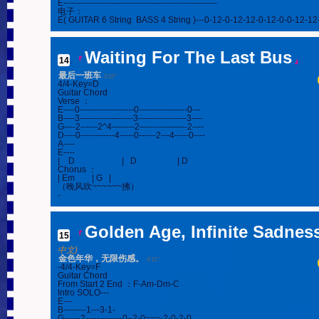
E------------------------------------------------------

电子：

E( GUITAR 6 String  BASS 4 String )---0-12-0-12-12-0-12-0-0-12-12
Waiting For The Last Bus
14
.
『
』
最后一班车
5'22''
4/4-Key=D

Guitar Chord

Verse ：

E----0-------------------0-----------------0---

B----3------------–-----3-----------------3----

G----2------2^4--------2–---------------2----

D----0------------4-----0------2---4-----0----

A----

E----

|    D                      |   D                   | D

Chorus ：

| Em        | G   |

（晚风吹~~~~~~拂）

-
Golden Age, Infinite Sadnes
15
.
『
中文)
金色年华，无限伤感。
4'12''
-4/4-Key=F

Guitar Chord

From Start 2 End ：F-Am-Dm-C

Intro SOLO---

E---

B--------1---3-1-

G----–2-------------0–2-0~~~-2-0-2-0
