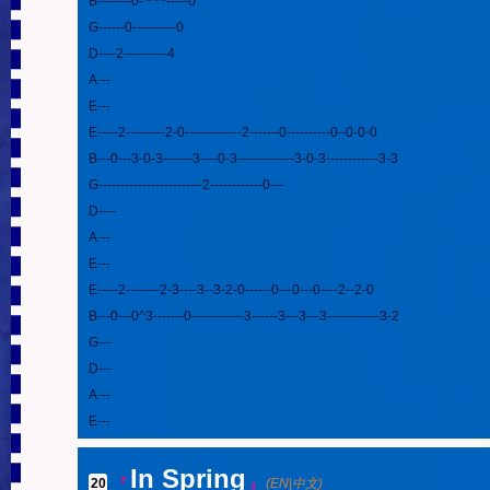
B------–0-~~~-----0

G------0----------0

D----2----------4

A---

E---

E---–2---------2-0-------------2-----–0----------0–0-0-0

B---0---3-0-3-----–3----0-3-------------3-0-3------------3-3

G----------------------–2------------0---

D----

A---

E---

E---–2------–2-3----3--3-2-0------0---0---0----2--2-0

B---0---0^3-------0------------3------3---3---3------------3-2

G---

D---

A---

E---
In Spring
20
.
『
』
(EN|中文)