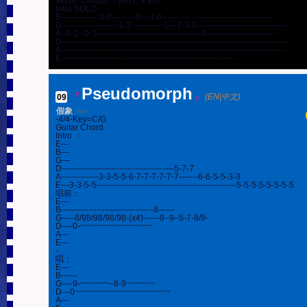
Verse  Chorus ：Am C F Em

Intro SOLO

E--------------3-0---------0---3-0-----------------------------------------

B---------------------1-3------------1---1-3-0---------------------------------

A--0-2--0-2--------------------------------------0--------------------------

D----------------------------------------------------------------------------------

A----------------------------------------------------------------------------------

E----------------------------------------------------------------
Pseudomorph
09
.
『
』
(EN|中文)
假象
3'05''
-4/4-Key=C/G

Guitar Chord

Intro ：

E---

B---

G---

D-----------------------------------------5-7-7

A------------–3-3-5-5-6-7-7-7-7-7-7-------6-6-5-5-3-3

E---3-3-5-5---------------------------------------------------5-5-5-5-5-5-5-5

唱前：

E---

B--------------------------------–8------

G---–8/98/98/98/98-(x4)------9–9–5-7-8/9-

D----0-~~~~~~~~~~~~~~~

A---

E---

-

唱：

E---

B------

G----9-~~~~~~–8-9~~~~~~

D---0~~~~~~~~~~~~~~~~~~~~

A---
