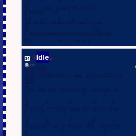
|   D           F                 G            A              |

G:

D:               3 33 3    3 5 55 5  35 7 77 8753 |

A: 5 55 535           55            5

E:

|   D           F                 G            A              |

B段（i m one, i love one, until i shake my hands）

G:

D:

A: 5555 5555 5555 5555 0000 0000 1111 3333  (x4)

E:

|   D                              A                #A    C    |
Idle
34
.
『
』
懒
4'26''
Guitar Chord

Verse ：| E | G |

Chorus ：| E  Middle Note (5 String ：2 1 0 ) | A | x3 | G | G |

BASS

Verse

G:

D: 2 2   1^2 2  2/5 5   4^5 5 5 | 2 2  1^2     0 2  5 5 4^5   0 1

A:                                                             2                    2

E:

|  E                  G                      | E                       G                 |

G:

D:  2 2  1^2     0 2  5 5 4^5    5 | 2 2  1^2     0 2  5 5 4^5  5 5

A:               2                     5                       2

E:

|  E                  G                      | E                       G                 |

G:                   0 2                                         0 2

D:  2 2   2 2 2        2 0  0 0   0 1 | 2 2    2 2 2        2 0  0 0   0 1

A:                                     2                                            2

E:
