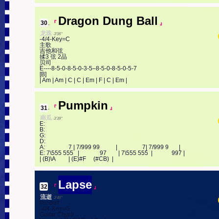
Dragon Dung Ball
30
.
『
』
龙珠
3'06''
-4/4-Key=C 

主歌 

吉他和弦 

揉3 弦 2品 

贝司 

E----8-5-0-8-5-0-3-5–8-5-0-8-5-0-5-7 

[B] 

| Am | Am | C | C | Em | F | C | Em |
Pumpkin
31
.
『
』
南瓜
3'39''
E:

B:

G:

D:

A:                7 | 7/999 99           |                 7| 7/999 9       |

E: 7\555 555   |              97        | 7\555 555  |             997 |

| (B)\A         | (E)#F     (#CB)  |
Lapse
32
.
『
』
流逝
3'46''
#code#

-4/4-Key=G

Guitar Chord
