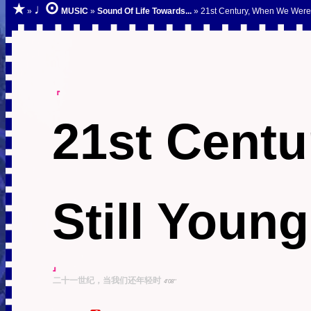
⊙
★
♩
»
MUSIC
»
Sound Of Life Towards...
» 21st Century, When We Were 
『
21st Cent
Still Young
』
二十一世纪，当我们还年轻时
4'08''