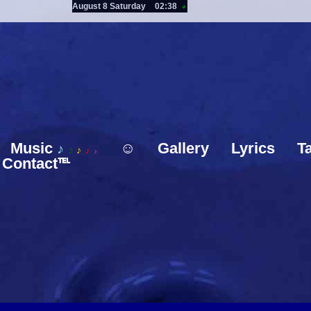
August 8 Saturday
02:38
◕
Music
☺
Gallery
Lyrics
T
♪
♪
♪
♪
♪
Contact℡