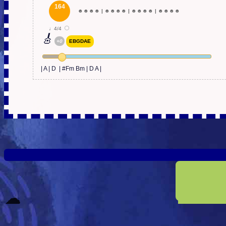
164
☻
☻
☻
☻
|
☻
☻
☻
☻
|
☻
☻
☻
☻
|
☻
☻
☻
☻
♩4/4
🎸
+0
EBGDAE
| A | D  | #Fm Bm | D A |
☁