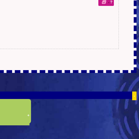
🎸
?
-
-
+