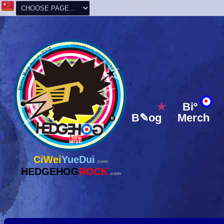
★
Biº
B✎og
Merch
CiWei
YueDui
.com
HEDGEHOG
ROCK
.com