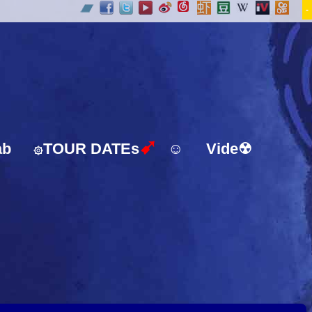
-
➹
ab
TOUR DATEs
☺
Vide☢
۞