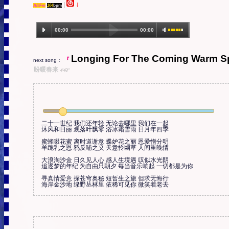
↓
|
A/#Fm
164
bpm
00:00
00:00
1.21st Century, When We Were Still Young (4:0
Longing For The Coming Warm S
8)
『
next song：
盼暖春来
4'43''
二十一世纪 我们还年轻 无论去哪里 我们在一起 

沐风和日丽 观落叶飘零 浴冰霜雪雨 日月年四季 

蜜蜂啜花蜜 离时道谢意 蝶妒花之丽 恩爱憎分明

羊跪乳之恩 鸦反哺之义 天意怜幽草 人间重晚情 

大浪淘沙金 日久见人心 感人生境遇 叹似水光阴

追逐梦的年纪 为自由只朝夕 每当音乐响起 一切都是为你 

寻真情爱意 探苍穹奥秘 短暂生之旅 但求无悔行

海岸金沙地 绿野丛林里 依稀可见你 微笑着老去