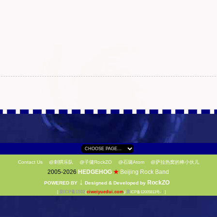
Contact Us
@刺猬乐队
@子健RockZO
@石璐Atom
@萨拉热窝的棒小伙儿
2005-2026
HEDGEHOG
★
Beijing Rock Band
↓
RockZO
POWERED BY
Designed & Developed by
京ICP备1502
ciweiyuedui.com
京
1
[
(
)/
ICP备12005813号-
]