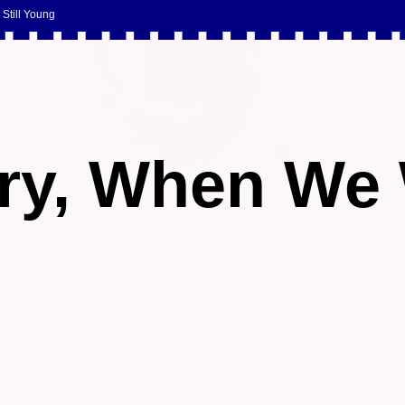
Still Young
ury, When We