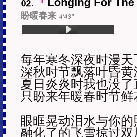
Longing For The
02
.
『
盼暖春来
4'43''
1.Longing For The Coming Warm Spring (4:43)
每年寒冬深夜时漫天飞
深秋时节飘落叶昏黄漫
夏日炎炎时我也没了直
只盼来年暖春时节鲜花
眼眶晃动泪水与你的照
融化了的飞雪掠过双眉