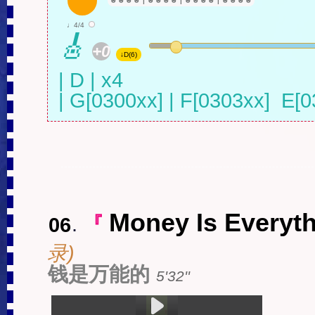
☻
☻
☻
☻
|
☻
☻
☻
☻
|
☻
☻
☻
☻
|
☻
☻
☻
☻
♩4/4
🎸
+0
↓D(6)
| D | x4 

| G[0300xx] | F[0303xx]  E[0
Money Is Everyt
06
.
『
录)
钱是万能的
5'32''