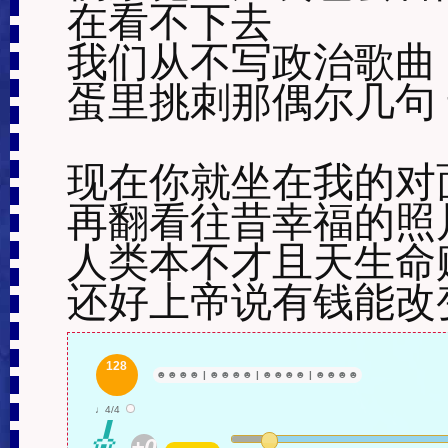
在看不下去

我们从不写政治歌曲 
蛋里挑刺那偶尔几句 
现在你就坐在我的对面
再翻看往昔幸福的照片
人类本不才且天生命贱
还好上帝说有钱能改
128
☻
☻
☻
☻
|
☻
☻
☻
☻
|
☻
☻
☻
☻
|
☻
☻
☻
☻
♩4/4
🎸
+0