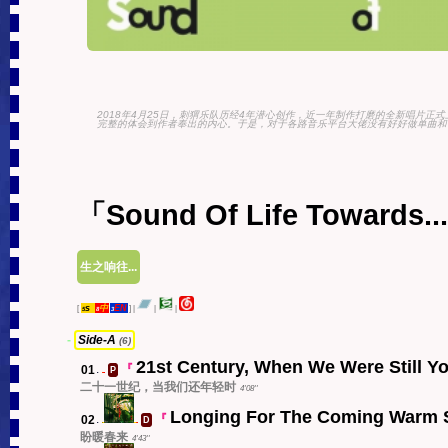
2018年4月25日，刺猬乐队历经4年潜心创作，近一年制作打磨的全新唱片正
完整的体会到作者奉出的内心。于是，对于各路音乐平台大佬没有好好做单曲和专
「Sound Of Life Towards..
生之响往...
s
中
EN
[
]
|
|
|
5
8
3
-
Side-A
(6)
21st Century, When We Were Still Y
01
.
『
P
中
二十一世纪，当我们还年轻时
4'08''
Longing For The Coming Warm 
02
.
『
D
s
中
盼暖春来
4'43''