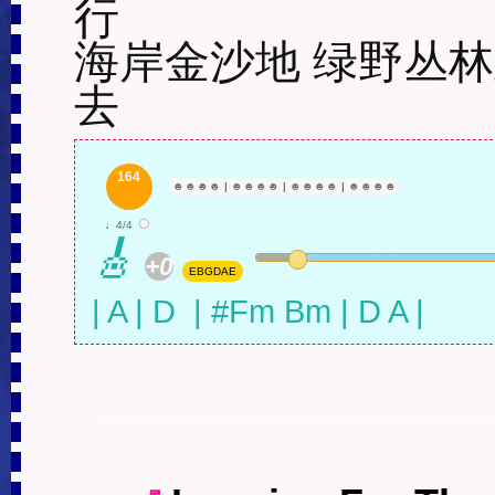
行

海岸金沙地 绿野丛林
去
164
☻
☻
☻
☻
|
☻
☻
☻
☻
|
☻
☻
☻
☻
|
☻
☻
☻
☻
♩4/4
🎸
+0
EBGDAE
| A | D  | #Fm Bm | D A |