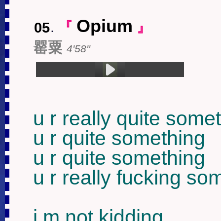
Opium
05
.
『
』
罂粟
4'58''
1.Opium (4:58)
u r really quite somet
u r quite something

u r quite something

u r really fucking som
i m not kidding
