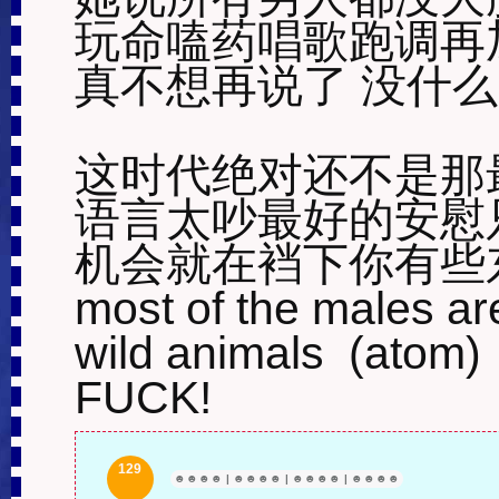
玩命嗑药唱歌跑调再
真不想再说了 没什么
这时代绝对还不是那
语言太吵最好的安慰
机会就在裆下你有些东
most of the males are
wild animals  (atom)

FUCK!
129
☻
☻
☻
☻
|
☻
☻
☻
☻
|
☻
☻
☻
☻
|
☻
☻
☻
☻