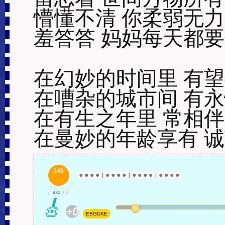
懵懂不清 你柔弱无力

羞答答 妈妈每天都要
在幻妙的时间里 有望
在嘈杂的城市间 有永
在有生之年里 常相伴
在曼妙的年龄享有 
140
☻
☻
☻
☻
|
☻
☻
☻
☻
|
☻
☻
☻
☻
|
☻
☻
☻
☻
♩4/4
🎸
+0
EBGDAE