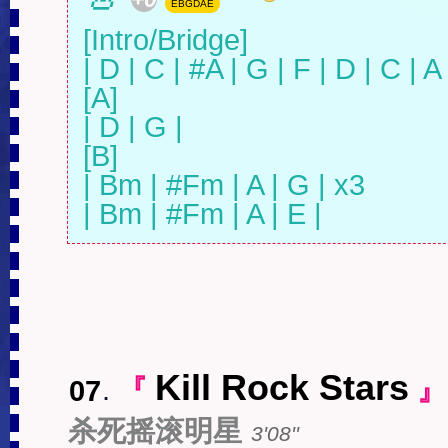
EBGDAE
[Intro/Bridge]

| D | C | #A | G | F | D | C | A |
[A]

| D | G |

[B]

| Bm | #Fm | A | G | x3

| Bm | #Fm | A | E |
Kill Rock Stars
07
.
『
』
杀死摇滚明星
3'08''