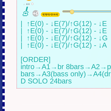
♩4/4
🎸
+0
¹E²B³G⁴D⁵A⁶E
|  ↑E(0) - ↓E(7)/↑G(12) - ↓E   |
|  ↑E(0) - ↓E(7)/↑G(12) - ↓E   |
|  ↑E(0) - ↓E(7)/↑G(12) - ↓G   |
|  ↑E(0) - ↓E(7)/↑G(12) - ↓A   |
[ORDER]

intro→A1→br 8bars→A2→pun
bars→A3(bass only)→A4(dru
D SOLO 24bars