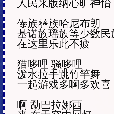
人民来版纳心旷神怡

傣族彝族哈尼布朗

基诺族瑶族等少数民族
在这里乐此不疲

猫哆哩 骚哆哩

泼水拉手跳竹竿舞

一起游戏多啊多欢喜

啊 勐巴拉娜西
