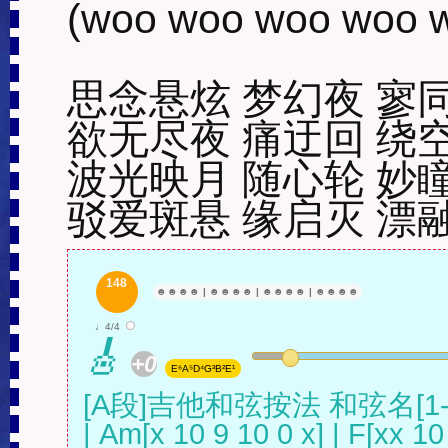
(woo woo woo woo w
思念悬炫 梦幻夜 寥同
欲无尽夜 痛迂回 绕空
波光映月 随心轮 妙瞳
驳爱斑悬 缘启灭 漂
148
☻
☻
☻
☻
|
☻
☻
☻
☻
|
☻
☻
☻
☻
|
☻
☻
☻
☻
♩4/4
🎸
+0
E⁶A⁵D⁴G³B²E¹
[A段]吉他和弦按法 和弦名[1
| Am[x 10 9 10 0 x] | F[xx 10 