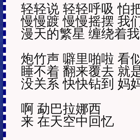
轻轻说 轻轻呼吸 怕把
慢慢踱 慢慢摇摆 我们
漫天的繁星 缠绕着我
炮竹声 噼里啪啦 看似
睡不着 翻来覆去 就是
没关系 快快钻到 妈妈
啊 勐巴拉娜西

来 在天空中回忆
