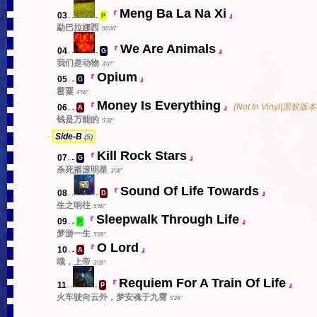
Meng Ba La Na Xi
03
.
『
』
P
s
中
勐巴拉娜西
06'06''
We Are Animals
04
.
『
』
G
s
中
我们是动物
3'07''
Opium
05
.
『
』
G
EN
罂粟
4'58''
Money Is Everything
06
.
『
』
(Not In Vinyl|黑胶
A
中
钱是万能的
5'32''
-
Side-B
(5)
Kill Rock Stars
07
.
『
』
G
EN
杀死摇滚明星
3'08''
Sound Of Life Towards
08
.
『
』
D
s
中
生之响往
5'58''
Sleepwalk Through Life
09
.
『
』
P
中
梦游一生
5'29''
O Lord
10
.
『
』
A
EN
哦，上帝
3'39''
Requiem For A Train Of Life
11
.
『
』
P
s
中
火车驶向云外，梦安魂于九霄
5'26''