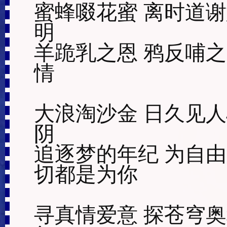
蜜蜂啜花蜜 离时道谢
明

羊跪乳之恩 鸦反哺之
情 

大浪淘沙金 日久见人
阴

追逐梦的年纪 为自由
切都是为你 

寻真情爱意 探苍穹奥