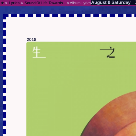
August 8 Saturday
★
»
Lyrics
»
Sound Of Life Towards...
» Album Lyrics
2018