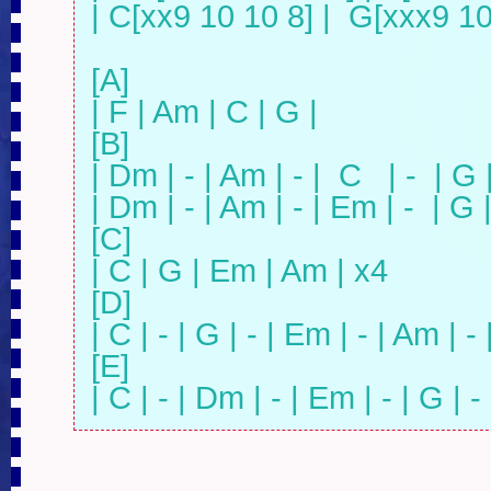
| C[xx9 10 10 8] |  G[xxx9 10
[A]

| F | Am | C | G |

[B]

| Dm | - | Am | - |  C   | -  | G | 
| Dm | - | Am | - | Em | -  | G | -
[C]

| C | G | Em | Am | x4

[D]

| C | - | G | - | Em | - | Am | - |
[E]

| C | - | Dm | - | Em | - | G | - 