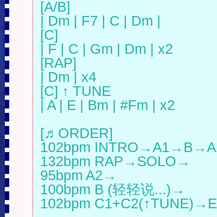
[A/B]

| Dm | F7 | C | Dm |

[C]

| F | C | Gm | Dm | x2

[RAP]

| Dm | x4

[C] ↑ TUNE

| A | E | Bm | #Fm | x2

[♬ORDER]

102bpm INTRO→A1→B→A
132bpm RAP→SOLO→

95bpm A2→

100bpm B (轻轻说...)→

102bpm C1+C2(↑TUNE)→E