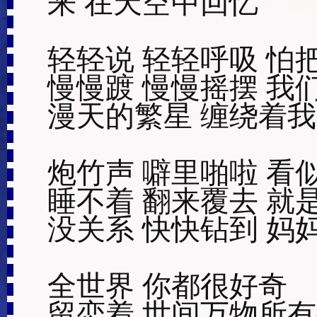
来 在天空中回忆

轻轻说 轻轻呼吸 怕把
慢慢踱 慢慢摇摆 我们
漫天的繁星 缠绕着我
炮竹声 噼里啪啦 看似
睡不着 翻来覆去 就是
没关系 快快钻到 妈妈
全世界 你都很好奇

留恋着 世间万物所有