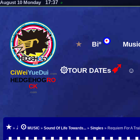
17:37
August 10 Monday
◕
★
Biº
Musi
➹
۞
TOUR DATEs
☺
CiWei
YueDui
.com
HEDGEHOG
RO
CK
.com
⊙
★
♩
»
MUSIC
»
Sound Of Life Towards...
»
Singles
» Requiem For A Trai