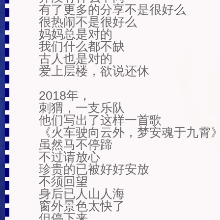
有了更多的分享不是很好么

很热闹不是很好么

妈妈总是对的

我们什么都不缺

古人也是对的

爱上层楼，欲说还休

2018年，

刺猬，一支乐队

他们写出了这样一首歌

《火车驶向云外，梦安魂于九霄》
虽然马不停蹄

不过请放心

珍贵的已被好好安放

不须回望

身后已人山人海

窗外景色太快了

但停下来
