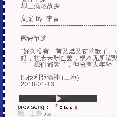
却已抵达故乡

文案 by  李青

----------------------------------------------
网评节选

"好久没有一首又燃又丧的歌了。
好，壮志未酬也罢，根本无所谓
了。我们都老了，但总有人年轻。
巴伐利亞酒神 (上海)

2018-01-16
prev song：
『
』
O Lord
1.Requiem For A Train Of Life (5:26)
哦，上帝
3'39''