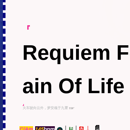
『
Requiem F
ain Of Life
』
火车驶向云外，梦安魂于九霄
5'26''
↓
|
|
📄
C/Am
145
bpm