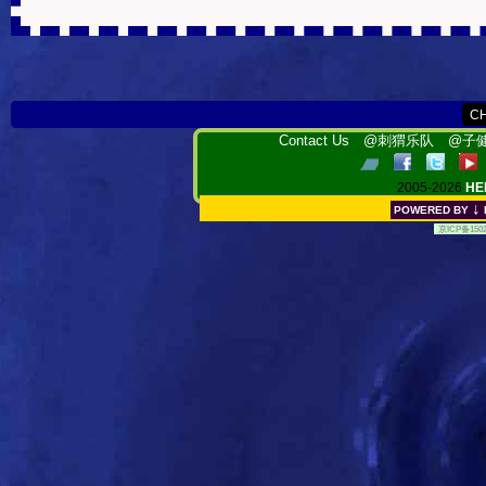
Contact Us
@刺猬乐队
@子健
2005-2026
HE
↓
POWERED BY
[
京ICP备150