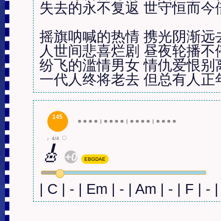
失去的永不复返 世守恒而今倍
摇旗呐喊的热情 携光阴渐远去 
人世间悲喜烂剧 昼夜轮播不停
纷飞的滥情男女 情仇爱恨别离
一代人终将老去 但总有人正
145
☻
☻
☻
☻
|
☻
☻
☻
☻
|
☻
☻
☻
☻
|
☻
☻
☻
☻
♩4/4
🎸
+0
EBGDAE
| C | - | Em | - | Am | - | F | - |