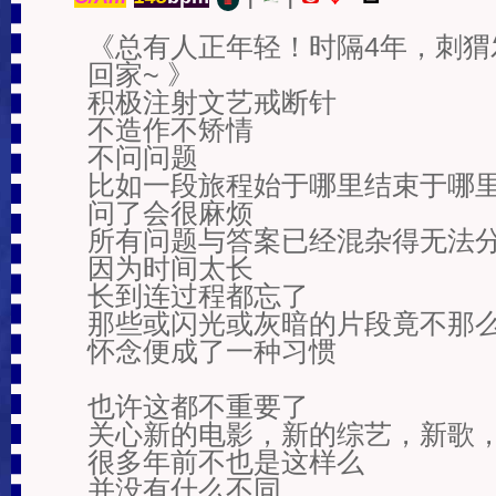
▥
《总有人正年轻！时隔4年，刺
回家~ 》

积极注射文艺戒断针

不造作不矫情

不问问题

比如一段旅程始于哪里结束于哪里
问了会很麻烦

所有问题与答案已经混杂得无法分
因为时间太长

长到连过程都忘了

那些或闪光或灰暗的片段竟不那么
怀念便成了一种习惯

也许这都不重要了

关心新的电影，新的综艺，新歌，
很多年前不也是这样么

并没有什么不同
