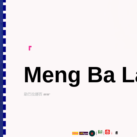
『
Meng Ba L
勐巴拉娜西
06'06''
↓
|
|
📄
F/Dm
140
bpm
▥