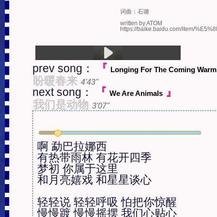
词曲：石璐

written by ATOM

https://baike.baidu.com/item
prev song：
『
Longing For The Coming Warm
1.Meng Ba La Na Xi (06:06)
盼暖春来
4'43''
next song：
『
』
We Are Animals
我们是动物
3'07''
啊 勐巴拉娜西

有热带雨林 有花开四季

梦初 你属于这里

和月亮嬉戏 和星星谈心

轻轻说 轻轻呼吸 怕把你惊醒

慢慢踱 慢慢摇摆 我们心贴心
