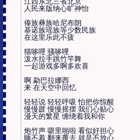
江西东北三省北京

人民来版纳心旷神怡

傣族彝族哈尼布朗

基诺族瑶族等少数民族

在这里乐此不疲

猫哆哩 骚哆哩

泼水拉手跳竹竿舞

一起游戏多啊多欢喜

啊 勐巴拉娜西

来 在天空中回忆

轻轻说 轻轻呼吸 怕把你惊醒

慢慢踱 慢慢摇摆 我们心贴心

漫天的繁星 缠绕着我和你

炮竹声 噼里啪啦 看似好担心

睡不着 翻来覆去 就是不放心
