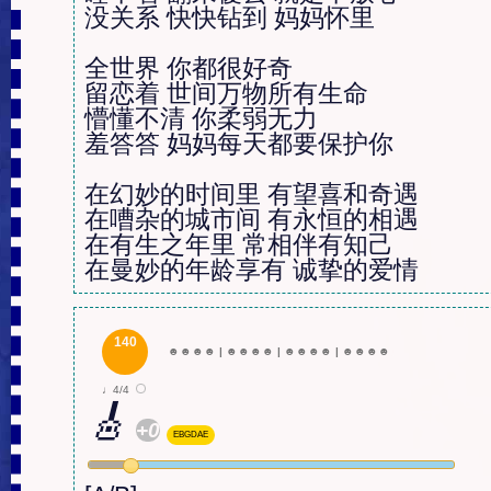
没关系 快快钻到 妈妈怀里

全世界 你都很好奇

留恋着 世间万物所有生命

懵懂不清 你柔弱无力

羞答答 妈妈每天都要保护你

在幻妙的时间里 有望喜和奇遇

在嘈杂的城市间 有永恒的相遇

在有生之年里 常相伴有知己

在曼妙的年龄享有 诚挚的爱情
140
☻
☻
☻
☻
|
☻
☻
☻
☻
|
☻
☻
☻
☻
|
☻
☻
☻
☻
♩4/4
🎸
+0
EBGDAE