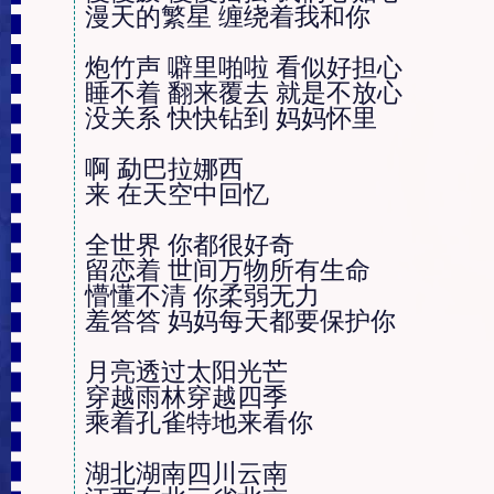
漫天的繁星 缠绕着我和你

炮竹声 噼里啪啦 看似好担心

睡不着 翻来覆去 就是不放心

没关系 快快钻到 妈妈怀里

啊 勐巴拉娜西

来 在天空中回忆

全世界 你都很好奇

留恋着 世间万物所有生命

懵懂不清 你柔弱无力

羞答答 妈妈每天都要保护你

月亮透过太阳光芒

穿越雨林穿越四季

乘着孔雀特地来看你

湖北湖南四川云南
