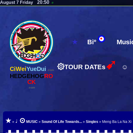
20:50
August 7 Friday
◕
★
Biº
Musi
➹
۞
TOUR DATEs
☺
CiWei
YueDui
.com
HEDGEHOG
RO
CK
.com
⊙
★
♩
»
MUSIC
»
Sound Of Life Towards...
»
Singles
» Meng Ba La Na Xi