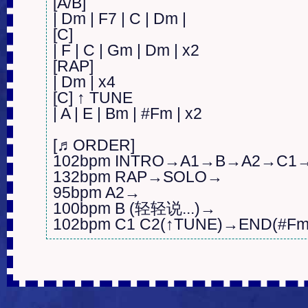
[A/B]

| Dm | F7 | C | Dm |

[C]

| F | C | Gm | Dm | x2

[RAP]

| Dm | x4

[C] ↑ TUNE

| A | E | Bm | #Fm | x2

[♬ORDER]

102bpm INTRO→A1→B→A2→C1→
132bpm RAP→SOLO→

95bpm A2→

100bpm B (轻轻说...)→

102bpm C1 C2(↑TUNE)→END(#Fm