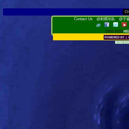
Contact Us
@刺猬乐队
@子健
2005-2026
HE
↓
POWERED BY
[
京ICP备150