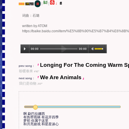
↓
|
|
📄
▥
F/Dm
140
bpm
词曲：石璐

written by ATOM

https://baike.baidu.com/item/%E5%8B%90%E5%B7%B4%E6%8
00:00
00:00
1.Meng Ba La Na Xi (06:06)
Longing For The Coming Warm S
『
prev song：
盼暖春来
4'43''
We Are Animals
『
』
next song：
我们是动物
3'07''
啊 勐巴拉娜西

有热带雨林 有花开四季

梦初 你属于这里

和月亮嬉戏 和星星谈心
