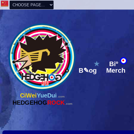
★
Biº
B✎og
Merch
CiWei
YueDui
.com
HEDGEHOG
ROCK
.com