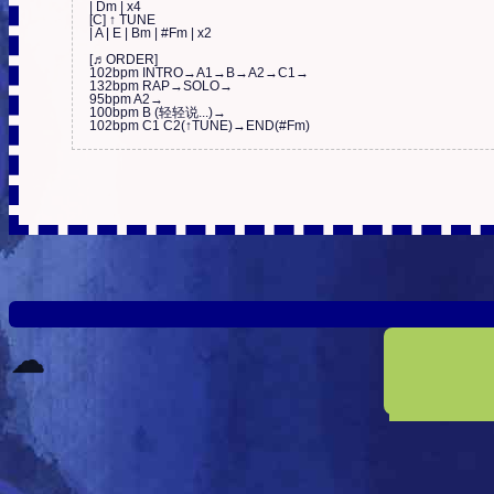
| Dm | x4

[C] ↑ TUNE

| A | E | Bm | #Fm | x2

[♬ORDER]

102bpm INTRO→A1→B→A2→C1→

132bpm RAP→SOLO→

95bpm A2→

100bpm B (轻轻说...)→

102bpm C1 C2(↑TUNE)→END(#Fm)
☁