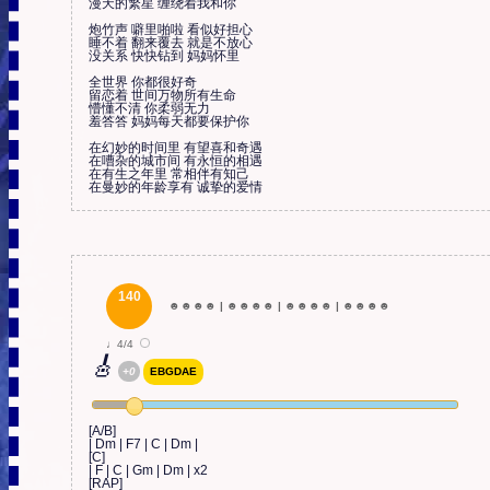
漫天的繁星 缠绕着我和你

炮竹声 噼里啪啦 看似好担心

睡不着 翻来覆去 就是不放心

没关系 快快钻到 妈妈怀里

全世界 你都很好奇

留恋着 世间万物所有生命

懵懂不清 你柔弱无力

羞答答 妈妈每天都要保护你

在幻妙的时间里 有望喜和奇遇

在嘈杂的城市间 有永恒的相遇

在有生之年里 常相伴有知己

在曼妙的年龄享有 诚挚的爱情
140
☻
☻
☻
☻
|
☻
☻
☻
☻
|
☻
☻
☻
☻
|
☻
☻
☻
☻
♩4/4
🎸
+0
EBGDAE
[A/B]

| Dm | F7 | C | Dm |

[C]

| F | C | Gm | Dm | x2

[RAP]
