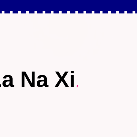
a Na Xi
』