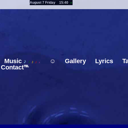
August 7 Friday
15:40
◕
Music
☺
Gallery
Lyrics
T
♪
♪
♪
♪
♪
Contact℡