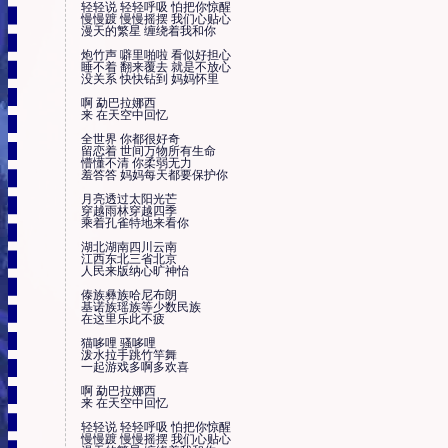
轻轻说 轻轻呼吸 怕把你惊醒

慢慢踱 慢慢摇摆 我们心贴心

漫天的繁星 缠绕着我和你

炮竹声 噼里啪啦 看似好担心

睡不着 翻来覆去 就是不放心

没关系 快快钻到 妈妈怀里

啊 勐巴拉娜西

来 在天空中回忆

全世界 你都很好奇

留恋着 世间万物所有生命

懵懂不清 你柔弱无力

羞答答 妈妈每天都要保护你

月亮透过太阳光芒

穿越雨林穿越四季

乘着孔雀特地来看你

湖北湖南四川云南

江西东北三省北京

人民来版纳心旷神怡

傣族彝族哈尼布朗

基诺族瑶族等少数民族

在这里乐此不疲

猫哆哩 骚哆哩

泼水拉手跳竹竿舞

一起游戏多啊多欢喜

啊 勐巴拉娜西

来 在天空中回忆

轻轻说 轻轻呼吸 怕把你惊醒

慢慢踱 慢慢摇摆 我们心贴心
