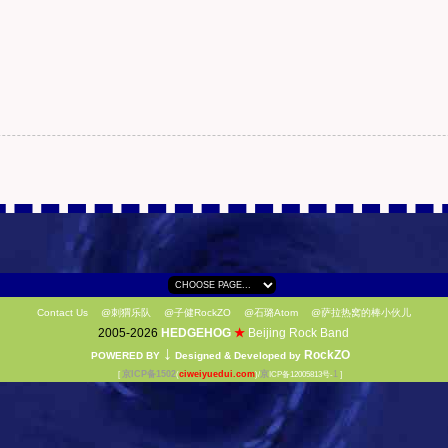
Contact Us
@刺猬乐队
@子健RockZO
@石璐Atom
@萨拉热窝的棒小伙儿
2005-2026
HEDGEHOG
★
Beijing Rock Band
↓
RockZO
POWERED BY
Designed & Developed by
京ICP备1502
ciweiyuedui.com
京
1
[
(
)/
ICP备12005813号-
]