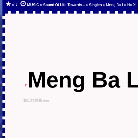
⊙
★
♩
»
MUSIC
»
Sound Of Life Towards...
»
Singles
» Meng Ba La Na Xi
Meng Ba L
『
勐巴拉娜西
06'06''