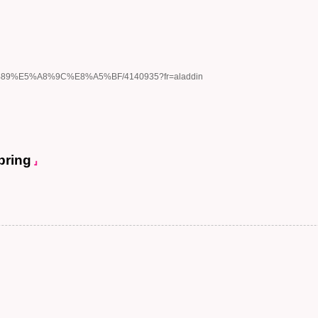
B%89%E5%A8%9C%E8%A5%BF/4140935?fr=aladdin
pring
』