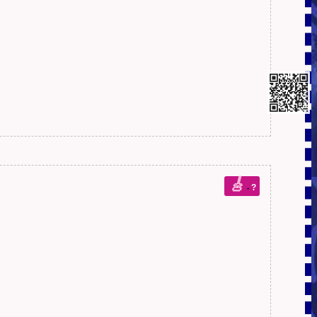
🎸
?
-