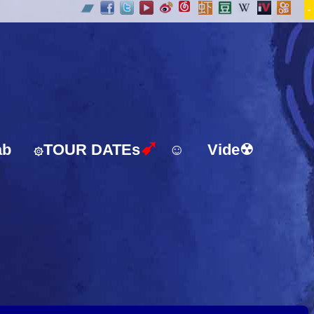
-
➹
ab
TOUR DATEs
☺
Vide☢
۞