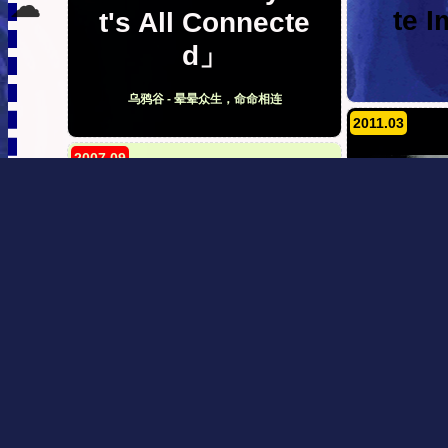
☁
te 
t's All Connecte
d」
乌鸦谷 - 晕晕众生，命命相连
2011.03
2007.09
LP
「Hon