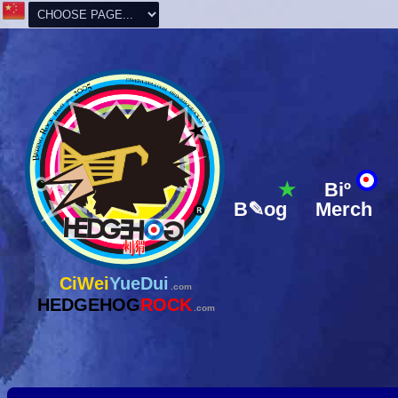
★
Biº
B✎og
Merch
CiWei
YueDui
.com
HEDGEHOG
ROCK
.com