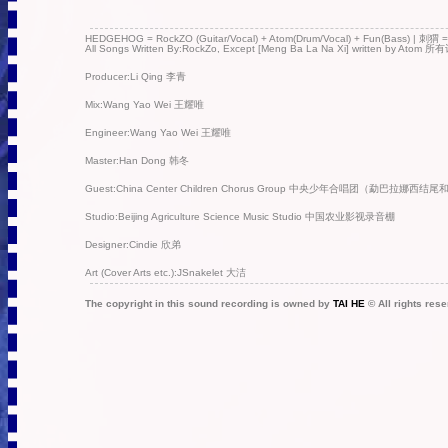
HEDGEHOG = RockZO (Guitar/Vocal) + Atom(Drum/Vocal) + Fun(
All Songs Written By:RockZo, Except [Meng Ba La Na Xi] writt
Producer:Li Qing 李青
Mix:Wang Yao Wei 王耀唯
Engineer:Wang Yao Wei 王耀唯
Master:Han Dong 韩冬
Guest:China Center Children Chorus Group 中央少年合唱团（勐巴拉娜西结
Studio:Beijing Agriculture Science Music Studio 中国农业影视录音棚
Designer:Cindie 欣弟
Art (Cover Arts etc.):JSnakelet 大洁
The copyright in this sound recording is owned by
TAI HE
© All rights