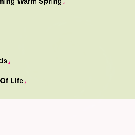
ming Warm Spring
』
ds
』
Of Life
』