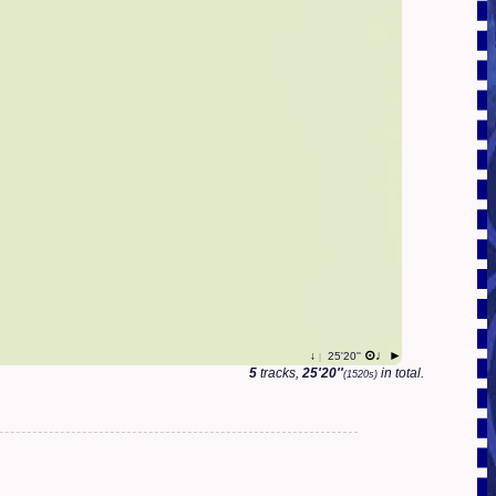
⊙♩►
↓
25'20''
|
5
tracks,
25'20''
in total.
(1520s)