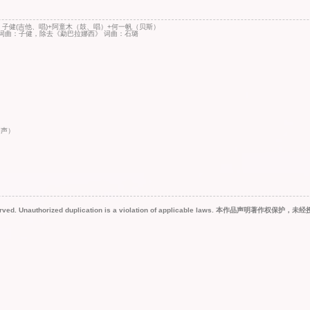
Bass) | 刺猬 = 子健(吉他、唱)+阿童木（鼓、唱）+何一帆（贝斯）
en by Atom 所有词曲：子健，除去《勐巴拉娜西》 词曲：石璐
尾和声）
 reserved. Unauthorized duplication is a violation of applicable law