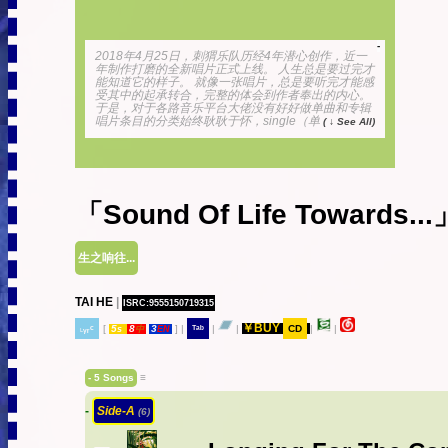
-
2018年4月25日，刺猬乐队历经4年潜心创作，近一
年制作打磨的全新唱片正式上线。 人生总是要过完才
能知道它的样子。 就像一张唱片，总是要听完才能感
受其中的起承转合，完整的体会到作者奉出的内心。
于是，对于各路音乐平台大佬没有好好做单曲和专辑
唱片条目的分类始终耿耿于怀，single（单
( ↓ See All)
「Sound Of Life Towards...
生之响往...
TAI HE
|
ISRC:9555150719315
￥BUY
˪ᵧᵣᶜ
[
5
8
3
]
|
ᵀᵃᵇ
|
|
CD
|
|
s
中
EN
- 5 Songs
≡
-
Side-A
(6)