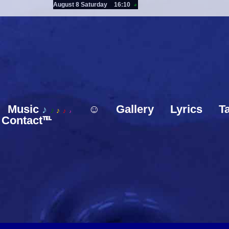
August 8 Saturday
16:10
◕
Music
☺
Gallery
Lyrics
T
♪
♪
♪
♪
♪
Contact℡