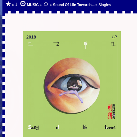
⊙
★
♩
☺
»
MUSIC
»
»
Sound Of Life Towards...
» Singles
2018
LP