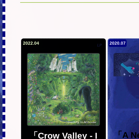
2022.04
2020.07
LP
「A N
「Crow Valley - I