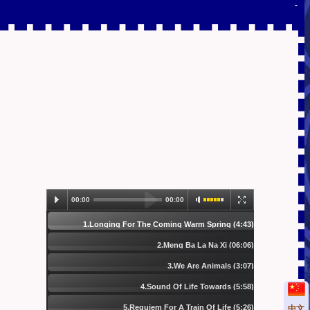
-
00:00
00:00
1.Longing For The Coming Warm Spring (4:43)
2.Meng Ba La Na Xi (06:06)
3.We Are Animals (3:07)
4.Sound Of Life Towards (5:58)
5.Requiem For A Train Of Life (5:26)
中文