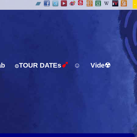
-
➹
ab
TOUR DATEs
☺
Vide☢
۞