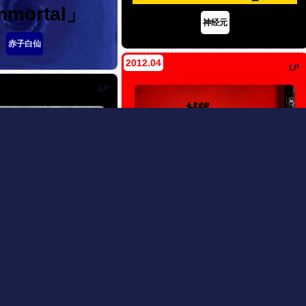
Immortal」
神经元
赤子白仙
2012.04
LP
LP
「
Fun Gun」
Sun
eyed
Kill
And
阳光、欢乐、枪。