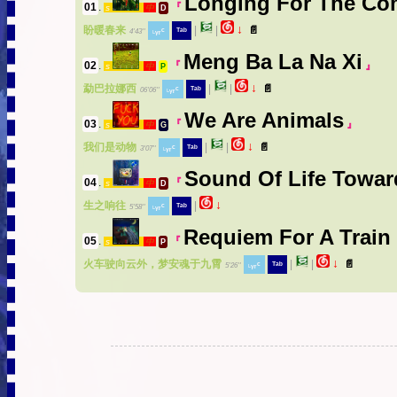
Longing For The Co
01
.
『
s
中
D
↓
盼暖春来
|
|
📄
˪ᵧᵣᶜ
ᵀᵃᵇ
4'43''
Meng Ba La Na Xi
02
.
『
』
s
中
P
↓
勐巴拉娜西
|
|
📄
˪ᵧᵣᶜ
ᵀᵃᵇ
06'06''
We Are Animals
03
.
『
』
s
中
G
↓
我们是动物
|
|
📄
˪ᵧᵣᶜ
ᵀᵃᵇ
3'07''
Sound Of Life Towar
04
.
『
s
中
D
↓
生之响往
|
˪ᵧᵣᶜ
ᵀᵃᵇ
5'58''
Requiem For A Train 
05
.
『
s
中
P
↓
火车驶向云外，梦安魂于九霄
|
|
📄
˪ᵧᵣᶜ
ᵀᵃᵇ
5'26''