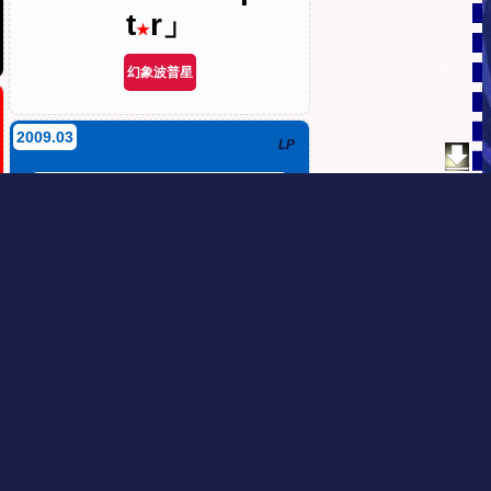
t
r」
★
幻象波普星
2009.03
LP
「
Daydreamin
Blue