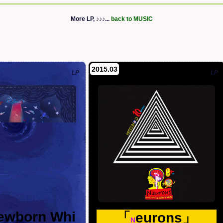
More LP, ♪♪♪...
back to MUSIC
2015.03
LP
LP
ewborn Whi
「
eurons」
N