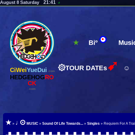
21:41
August 8 Saturday
◕
★
Biº
Musi
➹
۞
TOUR DATEs
☺
CiWei
YueDui
.com
HEDGEHOG
RO
CK
.com
⊙
★
♩
»
MUSIC
»
Sound Of Life Towards...
»
Singles
» Requiem For A Trai