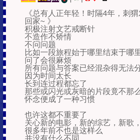
▥
《总有人正年轻！时隔4年，刺
回家~ 》

积极注射文艺戒断针

不造作不矫情

不问问题

比如一段旅程始于哪里结束于哪里
问了会很麻烦

所有问题与答案已经混杂得无法分
因为时间太长

长到连过程都忘了

那些或闪光或灰暗的片段竟不那么
怀念便成了一种习惯

也许这都不重要了

关心新的电影，新的综艺，新歌，
很多年前不也是这样么

并没有什么不同
