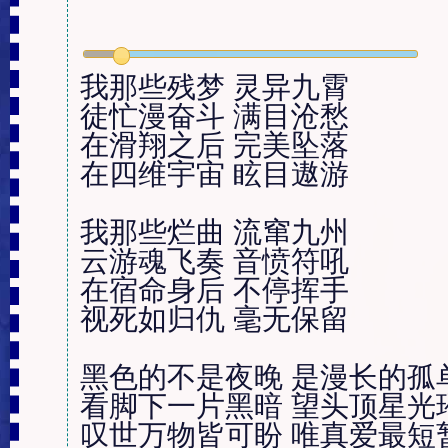
我那些残梦 灵异九霄

徒忙漫奋斗 满目沧愁

在滑翔之后 完美坠落

在四维宇宙 眩目遨游

我那些烂曲 流窜九州

云游魂飞奏 音愤符吼

在宿命身后 不停挥手

视死如归仇 毫无保留

黑色的不是夜晚 是漫长的孤单
看脚下一片黑暗 望头顶星光璀
叹世万物皆可盼 唯真爱最短暂