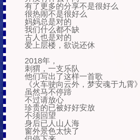
有了更多的分享不是很好么

很热闹不是很好么

妈妈总是对的

我们什么都不缺

古人也是对的

爱上层楼，欲说还休

2018年，

刺猬，一支乐队

他们写出了这样一首歌

《火车驶向云外，梦安魂于九霄》
虽然马不停蹄

不过请放心

珍贵的已被好好安放

不须回望

身后已人山人海

窗外景色太快了

但停下来
