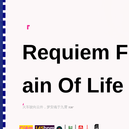
『
Requiem F
ain Of Life
』
火车驶向云外，梦安魂于九霄
5'26''
↓
|
|
📄
C/Am
145
bpm