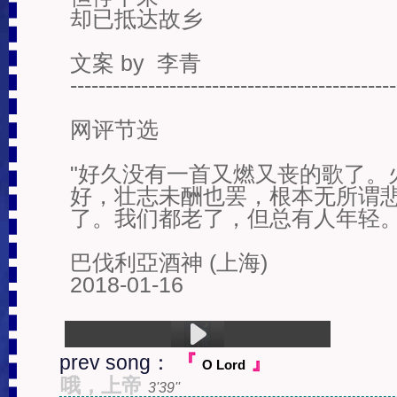
却已抵达故乡

文案 by  李青

----------------------------------------------
网评节选

"好久没有一首又燃又丧的歌了。
好，壮志未酬也罢，根本无所谓
了。我们都老了，但总有人年轻。
巴伐利亞酒神 (上海)

2018-01-16
prev song：
『
』
O Lord
1.Requiem For A Train Of Life (5:26)
哦，上帝
3'39''