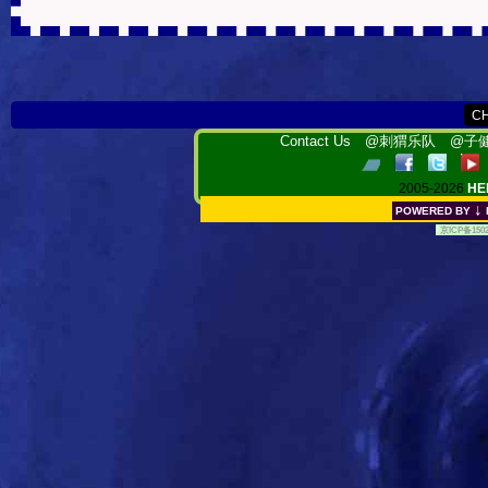
Contact Us
@刺猬乐队
@子健
2005-2026
HE
↓
POWERED BY
[
京ICP备150