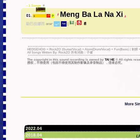
- 1 Songs
≡
Meng Ba La Na Xi
01
.
『
』
s
中
P
勐巴拉娜西
|
|
📄
˪ᵧᵣᶜ
ᵀᵃᵇ
06'04''
HEDGEHOG = RockZO (Guitar/Vocal) + Atom(Drum/Vocal) + Fun(
All Songs Written By: RockZO 所有词曲：子健
The copyright in this sound recording is owned by
TAI HE
© All rights r
授权，不得使用（包括不得使用其制作影像及录音制品），违者必究。
More Sing
2022.04
L
2018.04
L