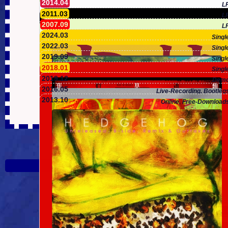
2014.04
L
2011.03
L
2007.09
L
2024.03
Singl
2022.03
Singl
2019.09
Singl
2018.01
Singl
2019.12
Dem
2016.05
Live-Recording, Bootleg
2013.10
Online, Free-Download
「Crow Valley - It's All C
Contact Us
@刺猬乐队
@子健
「Sound Of Life Toward
onnected」
★
「Phantom Pop St
r」
2005-2026
HE
s...」
↓
POWERED BY
it
And
「Noise H
World」
「Honeyed
Kille
[
京ICP备150
乌鸦谷 - 晕晕众生，命命相连