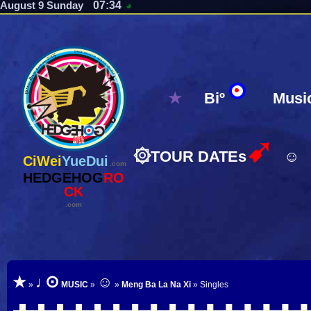
07:34
August 9 Sunday
◕
★
Biº
Musi
➹
۞
TOUR DATEs
☺
CiWei
YueDui
.com
HEDGEHOG
RO
CK
.com
⊙
★
♩
☺
»
MUSIC
»
»
Meng Ba La Na Xi
» Singles