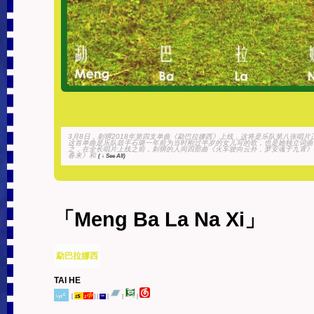
3月8日，刺猬2018年第四支单曲《勐巴拉娜西》上线，这将是乐队第八张唱
这首单曲是乐队鼓手石璐一年前为当时刚过半岁的女儿写的歌，也是她独立词曲
之，在全长唱片上线之前，刺猬的人间四部曲《火车驶向云外，梦安魂于九霄》
春来》和
( ↓ See All)
「Meng Ba La Na Xi」
勐巴拉娜西
TAI HE
˪ᵧᵣᶜ
s
中
[
]
|
|
|
|
1
1
ᵀᵃᵇ