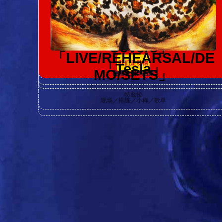
「Shao Lin」
幻象波普星
d」
生之响往...
「Still Alive · Enjoy This
噪音袭击世界
「Nothing Means Anythi
Moment」
少林
「We Are Animals」
甜蜜与杀害
ng But Only Music」
「Covers」
「LIVE/REHEARSAL/DE
尚活 · 尽享此刻
我们是动物
「Tesla」
此生无可恋，唯曲悦丹田
MO/SETS」
翻唱改编作品集
特兹拉
现场／排练／小样／歌单