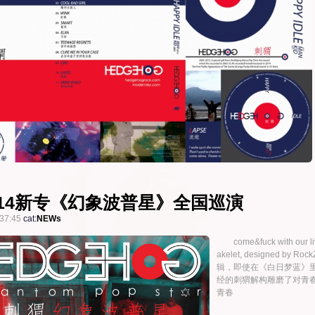
014新专《幻象波普星》全国巡演
37:45
cat:
NEWs
come&fuck with our l
akelet, designed 
辑，即使在《白日梦蓝》
经的刺猬解构雕磨了对青
青春