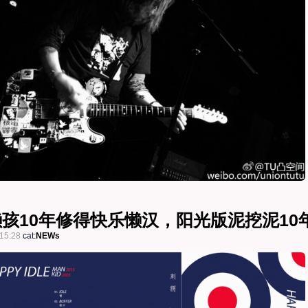
懒孩10年修得快乐懒汉，阳光版泥挖泥10
15:28
cat:
NEWs