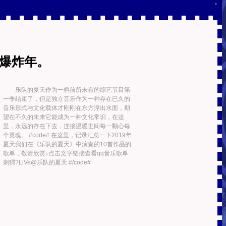
-
的爆炸年。
乐队的夏天作为一档前所未有的综艺节目第
一季结束了，但是独立音乐作为一种存在已久的
音乐形式与文化载体才刚刚在东方浮出水面，期
望在不久的未来它能成为一种文化常识，在这
里，永远的存在下去，连接温暖世间每一颗心每
个灵魂。 #code# 在这里，记录汇总一下2019年
夏天我们在《乐队的夏天》中演奏的10首作品的
歌单，敬请欣赏↓点击文字链接查看qq音乐歌单
刺猬?LiVe@乐队的夏天 #/code#