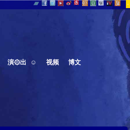
-
演۞出
☺
视频
博文