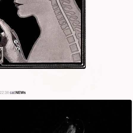
22:38
cat:
NEWs