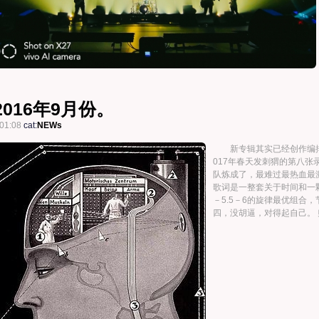
016年9月份。
01:08
cat:
NEWs
新专辑其实已经创作编排
017年春天发刺猬的第八
队炼成了，最难过最热血最
歌词是一整套关于时间和一颗
－5.5－6的旋律最优组合
四，没胡逼，对得起自己。