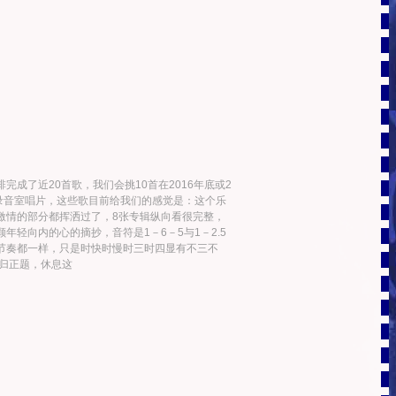
完成了近20首歌，我们会挑10首在2016年底或2
张录音室唱片，这些歌目前给我们的感觉是：这个乐
激情的部分都挥洒过了，8张专辑纵向看很完整，
年轻向内的心的摘抄，音符是1－6－5与1－2.5
，节奏都一样，只是时快时慢时三时四显有不三不
 归正题，休息这