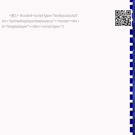
<图1> #code#<script type="text/javascript"
src="/js/mediaplayer/jwplayer.js"></script><div i
d="singleplayer"></div><script type="t