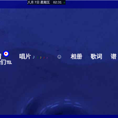
八月 7日 星期五
02:31
◕
猬
唱片
☺
相册
歌词
谱
♪
♪
♪
♪
♪
我们℡