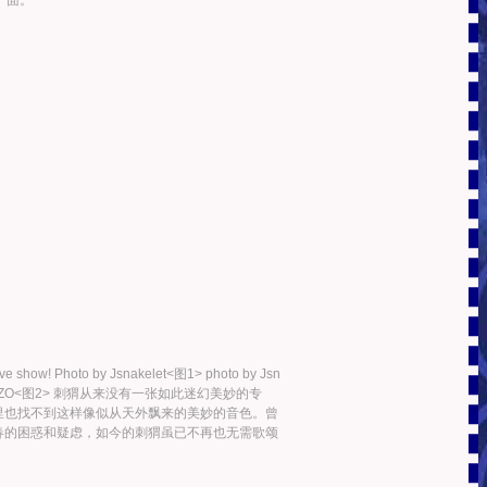
面。
ive show! Photo by Jsnakelet<图1> photo by Jsn
by RockZO<图2> 刺猬从来没有一张如此迷幻美妙的专
里也找不到这样像似从天外飘来的美妙的音色。曾
春的困惑和疑虑，如今的刺猬虽已不再也无需歌颂