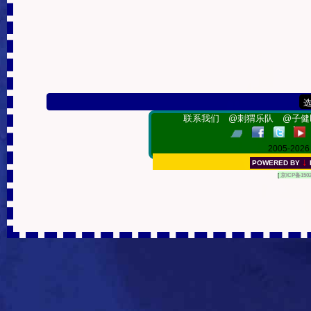
联系我们
@刺猬乐队
@子健R
2005-202
↓
POWERED BY
[
京ICP备150