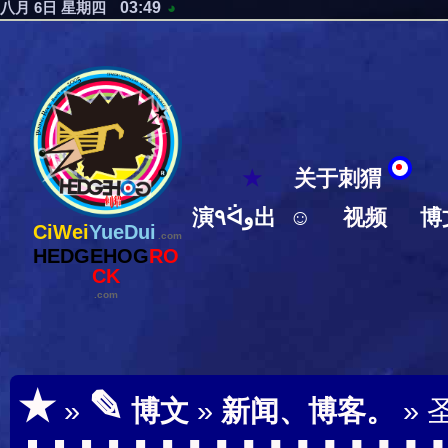
03:49
八月 6日 星期四
◕
★
关于刺猬
演٩ᐛو出
☺
视频
博
CiWei
YueDui
.com
HEDGEHOG
RO
CK
.com
★
✎
»
博文
»
新闻、博客。
» 圣