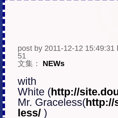
圣诞在D22 Chris
post by
2011-12-12 15:49:31 l
51
文集：
NEWs
with

White (
http://site.d
Mr. Graceless(
http:/
less/ 
)