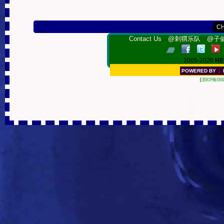
Contact Us
@刺猬乐队
@子健
2005-2026
HE
↓
POWERED BY
[
京ICP备150