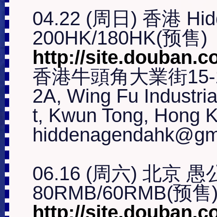
04.22 (周日) 香港 Hidd
http://site.douban.
香港牛頭角大業街15-
2A, Wing Fu Industria
t, Kwun Tong, Hong K
hiddenagendahk@gma
06.16 (周六) 北京 愚
http://site.douban.