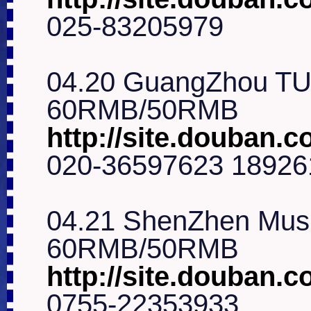
025-83205979

04.20 GuangZhou TU
http://site.douban.c
020-36597623 18926
04.21 ShenZhen Musi
http://site.douban.
0755-22353933
