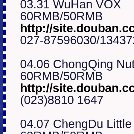
03.31 WuHan VOX

http://site.douban.
027-87596030/13437
04.06 ChongQing Nut
http://site.douban.c
(023)8810 1647

04.07 ChengDu Little 