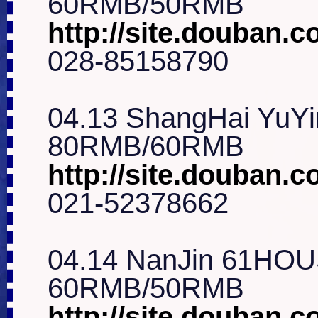
http://site.douban.co
028-85158790

04.13 ShangHai YuYi
http://site.douban.
021-52378662

04.14 NanJin 61HOU
http://site.douban.