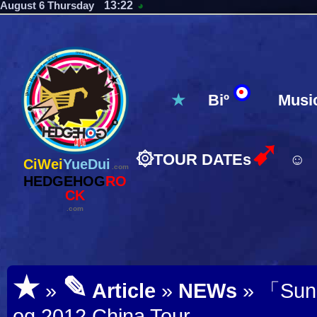
13:22
August 6 Thursday
◕
★
Biº
Musi
➹
۞
TOUR DATEs
☺
CiWei
YueDui
.com
HEDGEHOG
RO
CK
.com
★
✎
»
Article
»
NEWs
» 「Sun
og 2012 China Tour