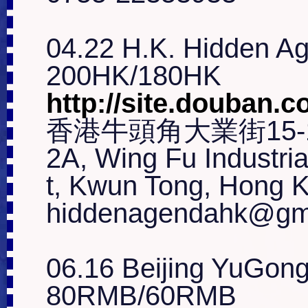
04.22 H.K. Hidden Ag
http://site.douban.
香港牛頭角大業街15-
2A, Wing Fu Industria
t, Kwun Tong, Hong K
hiddenagendahk@gma
06.16 Beijing YuGong