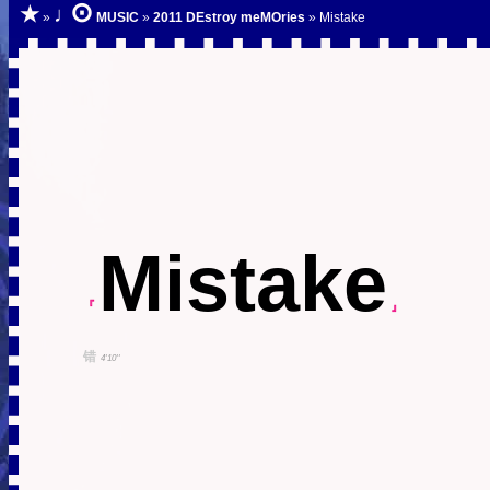
⊙
★
♩
»
MUSIC
»
2011 DEstroy meMOries
» Mistake
Mistake
『
』
错
4'10''