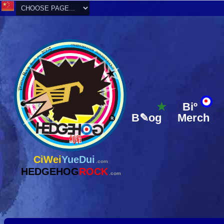
★
Biº
B✎og
Merch
CiWei
YueDui
.com
HEDGEHOG
ROCK
.com