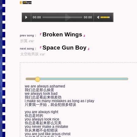
C
140
bpm
00:00
00:00
1.Mistake (4:10)
Broken Wings
『
』
prev song：
折翼
6'56''
Space Gun Boy
『
』
next song：
太空枪男孩
9'16''
we are always ashamed

我们总是那么操蛋

we always look bad

我们总是看起来很差劲

i make so many mistakes as long as i play

只要我一开始，就会犯很多错误

you are always right

你总是对的

you always look nice

你总是看起来那么完美

you never make a mistake

你从来都不会犯错误

you are just like jesus christ
