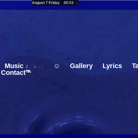
August 7 Friday
16:53
◕
Music
☺
Gallery
Lyrics
T
♪
♪
♪
♪
♪
Contact℡