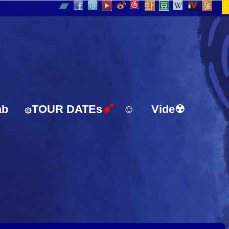
-
➹
ab
TOUR DATEs
☺
Vide☢
۞