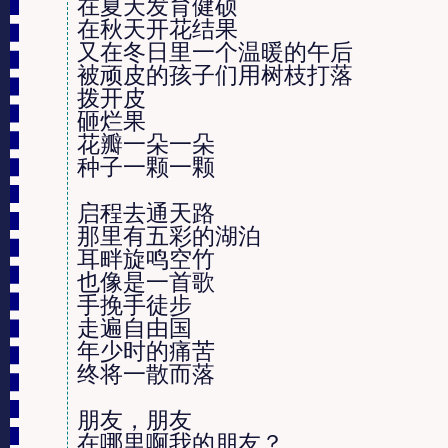
在夏天发育健硕

在秋天开花结果

又在冬日里一个温暖的午后

被顽皮的孩子们用树枝打落

拨开皮

砸烂果

花瓣一朵一朵

种子一颗一颗

启程去通天路

那里有五彩的湖泊

耳畔旋鸣空竹

也像是一首歌

手挽手徒步

走遍自由国

年少时的痛苦

终将一散而落

朋友，朋友

在哪里啊我的朋友？
