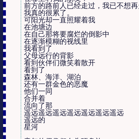
前方的路前人已经走过，我已不想再
我真的很累了。

可阳光却一直照耀着我

在池塘边

在自己那将要腐烂的倒影中

在逐渐模糊的视线里

我看到了

父母远行的背影

看到伙伴们微笑着散开

看到了

森林、海洋、湖泊

还有一群金色的恶魔

他们一同

合并着

流向了那

遥远遥远遥远遥远遥远遥远遥远

遥远的

星河 
