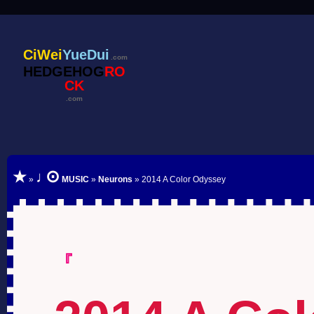
CiWei
YueDui
.com
HEDGEHOG
RO
CK
.com
⊙
★
♩
»
MUSIC
»
Neurons
» 2014 A Color Odyssey
『