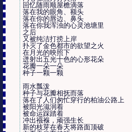
回忆随雨顺屋檐滴落

落在我的眼角、额头

落在你的唇边、鼻头

落在你我浑浊的心灵池塘里

之后

又被纯洁打捞上岸

扑灭了金色都市的欲望之火

在月光的映照下

迸射出五光十色的心形花朵

花瓣一朵一朵

种子一颗一颗

雨水瓢泼

种子与花瓣相抚而落

落在了人们匆忙穿行的柏油公路上

被阳光滋润着

被命运踩踏着

冲出襁褓，顽强生长

新的枝芽在春天将路面顶破
