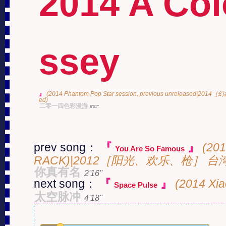
2014 A Co
ssey
』
(2014 Phantom Pop Star session, previous unreleased|
ed)
二零一四色彩漫游
8'01''
prev song：
『
』
(20
You Are So Famous
RACK)|2012［阳光、欢乐、枪］ 
你真有名
2'16''
next song：
『
』
(2014 X
Space Pulse
太空脉冲
4'18''