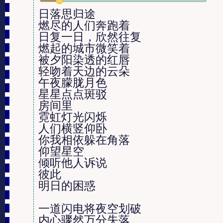
日落思归途

燃尽的人们奔跑着

日复一日，欣然往复

燃起的城市微笑着

被夕阳染透的红唇

轻吻着天边的云朵

午夜朦胧月色

星星点点斑驳

房间里

霓虹灯光闪烁

人们横竖仰卧

你我相依躲在角落

仰望星空

倾听他人诉说

彼此

明日的困惑

一道闪电将夜空划破

内心骤然万分失落
