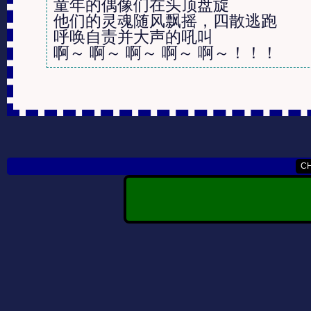
童年的偶像们在头顶盘旋

他们的灵魂随风飘摇，四散逃跑

呼唤自责并大声的吼叫

啊～ 啊～ 啊～ 啊～ 啊～！！！