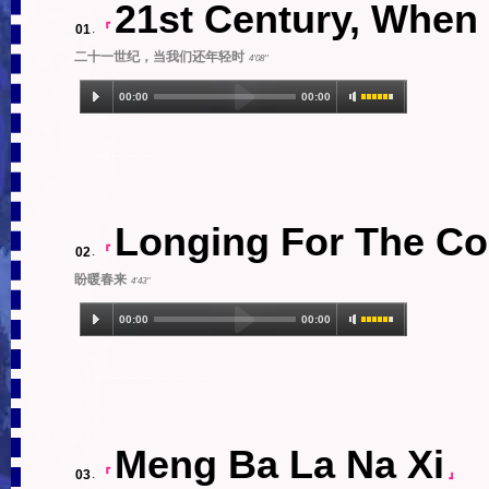
21st Century, When
01
.
『
二十一世纪，当我们还年轻时
4'08''
00:00
00:00
1.21st Century, When We Were Still Young (4:0
8)
Longing For The C
02
.
『
盼暖春来
4'43''
00:00
00:00
1.Longing For The Coming Warm Spring (4:43)
Meng Ba La Na Xi
03
.
『
』