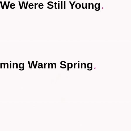
 We Were Still Young
』
oming Warm Spring
』