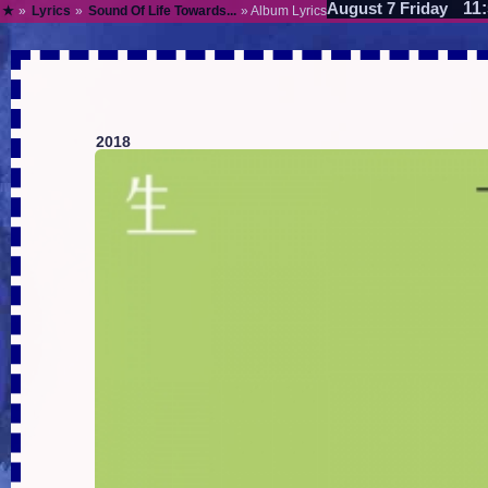
11
August 7 Friday
★
»
Lyrics
»
Sound Of Life Towards...
» Album Lyrics
2018