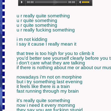
00:00
00:00
1.Opium (4:58)
u r really quite something

u r quite something

u r quite something

u r really fucking something

i m not kidding

i say it cause I really mean it

that tree is too high for you to climb it 

you'd better see yourself clearly before you try
i don‘t care what they are talking

if there is nothing about me or about our musi
nowadays i'm not on morphine

but i try something last evening

it feels like there is a train

fast running through my brain  

it's really quite something

now i need it every morning

they say you are fucking stupid
