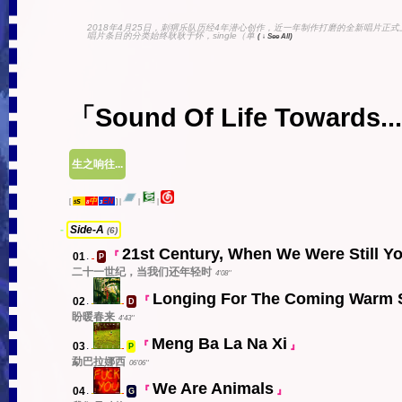
2018年4月25日，刺猬乐队历经4年潜心创作，近一年制作打磨的全新唱片
唱片条目的分类始终耿耿于怀，single（单
( ↓ See All)
「Sound Of Life Towards..
生之响往...
s
中
EN
[
]
|
|
|
5
8
3
-
Side-A
(6)
21st Century, When We Were Still Y
01
.
『
P
中
二十一世纪，当我们还年轻时
4'08''
Longing For The Coming Warm 
02
.
『
D
s
中
盼暖春来
4'43''
Meng Ba La Na Xi
03
.
『
』
P
s
中
勐巴拉娜西
06'06''
We Are Animals
04
.
『
』
G
s
中