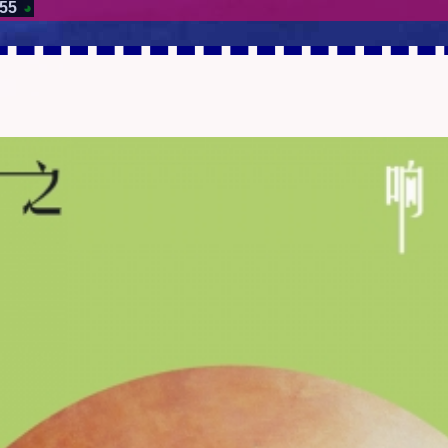
:55
◕