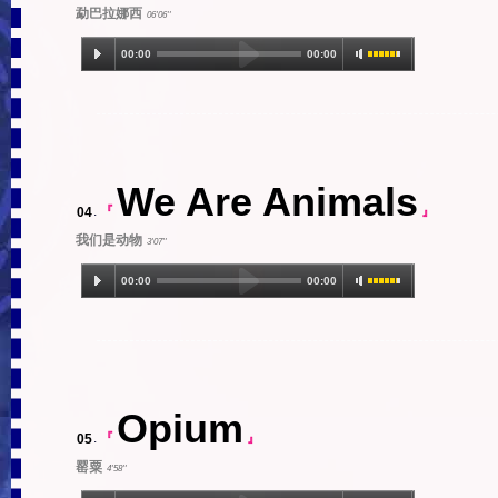
勐巴拉娜西
06'06''
00:00
00:00
1.Meng Ba La Na Xi (06:06)
We Are Animals
04
.
『
』
我们是动物
3'07''
00:00
00:00
1.We Are Animals (3:07)
Opium
05
.
『
』
罂粟
4'58''