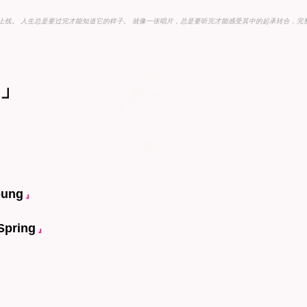
正式上线。 人生总是要过完才能知道它的样子。 就像一张唱片，总是要听完才能感受其中的起承转合，
.」
oung
』
Spring
』