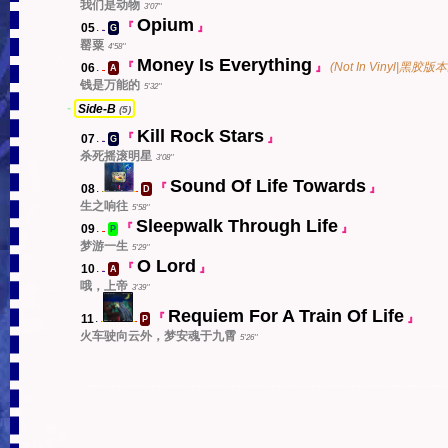
我们是动物
3'07''
Opium
05
.
『
』
G
EN
罂粟
4'58''
Money Is Everything
06
.
『
』
(Not In Vinyl|黑胶
A
中
钱是万能的
5'32''
-
Side-B
(5)
Kill Rock Stars
07
.
『
』
G
EN
杀死摇滚明星
3'08''
Sound Of Life Towards
08
.
『
』
D
s
中
生之响往
5'58''
Sleepwalk Through Life
09
.
『
』
P
中
梦游一生
5'29''
O Lord
10
.
『
』
A
EN
哦，上帝
3'39''
Requiem For A Train Of Life
11
.
『
』
P
s
中
火车驶向云外，梦安魂于九霄
5'26''