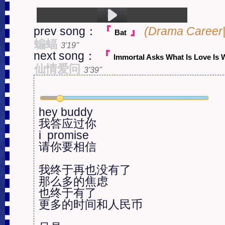
prev song：
『
』
(Drama Caree
Bat
1.Drift Away To The Moon (4:02)
蝙蝠
3'19''
next song：
『
Immortal Asks What Is Love Is 
仙情爱问
3'39''
hey buddy

我答应过你

i  promise 

请你要相信

我终于再也没有了

那么多的焦虑

也终于有了

更多的时间和人民币
