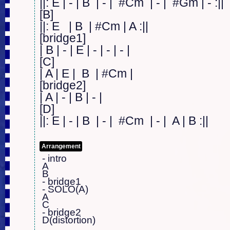
||: E | - | B  | - |  #Cm  | - |  #Gm | - :||

[B]

||: E   | B  | #Cm | A :||

[bridge1]

| B | - | E | - | - | - |

[C]

| A | E |  B  | #Cm |

[bridge2]

| A | - | B | - |

[D]

||: E | - | B  | - |  #Cm  | - |  A | B :||
Arrangement
- intro

A

B

- bridge1

- SOLO(A)

A

C

- bridge2

D(distortion)