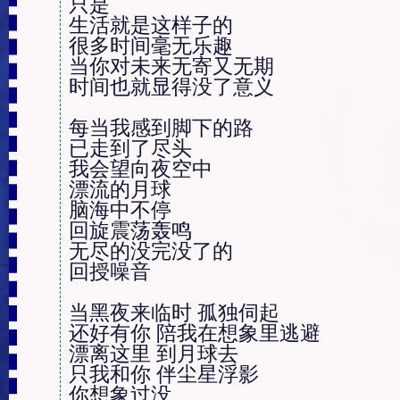
只是

生活就是这样子的

很多时间毫无乐趣

当你对未来无寄又无期

时间也就显得没了意义 

每当我感到脚下的路 

已走到了尽头

我会望向夜空中

漂流的月球

脑海中不停

回旋震荡轰鸣

无尽的没完没了的 

回授噪音

当黑夜来临时 孤独伺起

还好有你 陪我在想象里逃避 

漂离这里 到月球去

只我和你 伴尘星浮影

你想象过没
