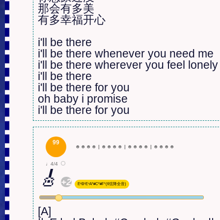
那会有多美

有多幸福开心

i'll be there

i'll be there whenever you need me

i'll be there wherever you feel lonely

i'll be there 

i'll be there for you 

oh baby i promise 

i'll be there for you
99
☻
☻
☻
☻
|
☻
☻
☻
☻
|
☻
☻
☻
☻
|
☻
☻
☻
☻
♩4/4
🎸
+2
E⁶B⁵E⁴A³#C²#F¹(6弦降全音)
[A]
