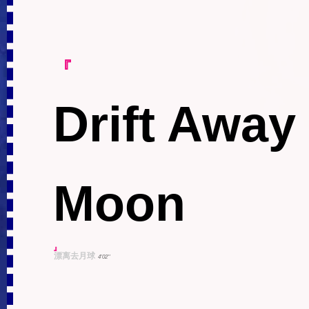
『
Drift Away
Moon
』
漂离去月球
4'02''