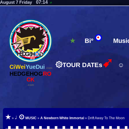
07:14
August 7 Friday
◕
★
Biº
Musi
➹
۞
TOUR DATEs
☺
CiWei
YueDui
.com
HEDGEHOG
RO
CK
.com
⊙
★
♩
»
MUSIC
»
A Newborn White Immortal
» Drift Away To The Moon