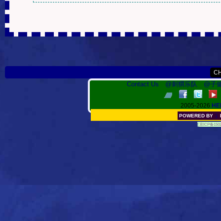
Contact Us
@刺猬乐队
@子健
2005-2026
HE
↓
POWERED BY
[
京ICP备150